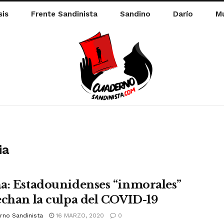
sis
Frente Sandinista
Sandino
Darío
Mu
ia
a: Estadounidenses “inmorales”
echan la culpa del COVID-19
rno Sandinista
16 MARZO, 2020
0