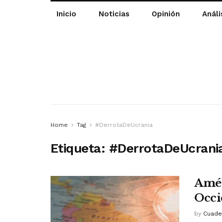
Inicio
Noticias
Opinión
Análi
Home
Tag
#DerrotaDeUcrania
Etiqueta:
#DerrotaDeUcrani
Amér
Occi
by
Cuade