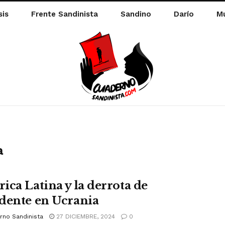
sis
Frente Sandinista
Sandino
Darío
Mu
a
ica Latina y la derrota de
dente en Ucrania
rno Sandinista
27 DICIEMBRE, 2024
0