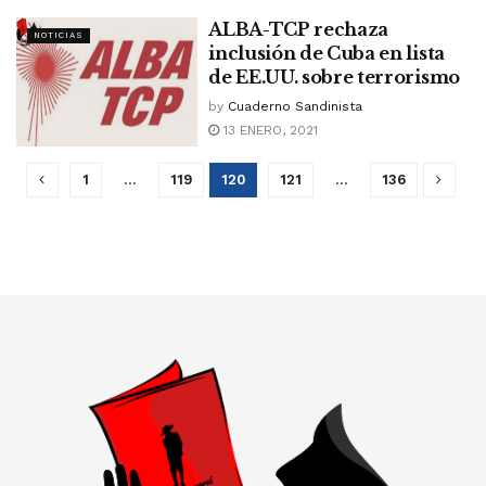
ALBA-TCP rechaza
NOTICIAS
inclusión de Cuba en lista
de EE.UU. sobre terrorismo
by
Cuaderno Sandinista
13 ENERO, 2021
1
…
119
120
121
…
136