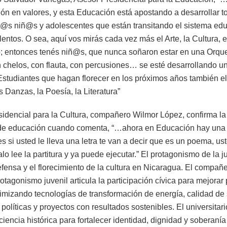
ón en valores, y esta Educación está apostando a desarrollar t
t@s niñ@s y adolescentes que están transitando el sistema educ
talentos. O sea, aquí vos mirás cada vez más el Arte, la Cultura, 
do; entonces tenés niñ@s, que nunca soñaron estar en una Orque
n chelos, con flauta, con percusiones… se esté desarrollando u
tudiantes que hagan florecer en los próximos años también el A
as Danzas, la Poesía, la Literatura”
sidencial para la Cultura, compañero Wilmor López, confirma la
a de educación cuando comenta, “…ahora en Educación hay una 
s si usted le lleva una letra te van a decir que es un poema, ust
alo lee la partitura y ya puede ejecutar.” El protagonismo de la 
fensa y el florecimiento de la cultura en Nicaragua. El compa
rotagonismo juvenil articula la participación cívica para mejora
optimizando tecnologías de transformación de energía, calidad de
olíticas y proyectos con resultados sostenibles. El universita
iencia histórica para fortalecer identidad, dignidad y soberanía 