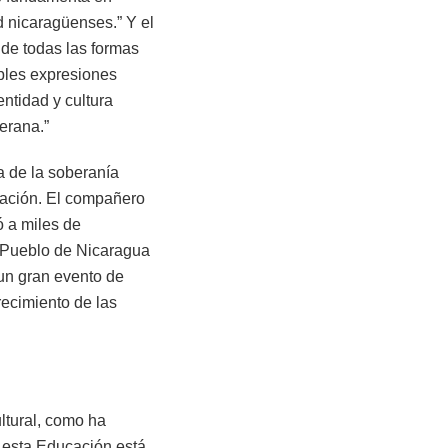
ad nicaragüenses.” Y el
 de todas las formas
tiples expresiones
entidad y cultura
erana.”
a de la soberanía
ización. El compañero
 a miles de
l Pueblo de Nicaragua
un gran evento de
recimiento de las
ltural, como ha
…esta Educación está