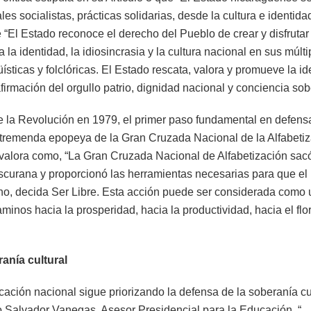
ales socialistas, prácticas solidarias, desde la cultura e identid
 “El Estado reconoce el derecho del Pueblo de crear y disfrutar
ra la identidad, la idiosincrasia y la cultura nacional en sus múl
ngüísticas y folclóricas. El Estado rescata, valora y promueve la id
rmación del orgullo patrio, dignidad nacional y conciencia sob
e la Revolución en 1979, el primer paso fundamental en defens
la tremenda epopeya de la Gran Cruzada Nacional de la Alfabet
alora como, “La Gran Cruzada Nacional de Alfabetización sacó
scurana y proporcionó las herramientas necesarias para que e
ino, decida Ser Libre. Esta acción puede ser considerada como 
aminos hacia la prosperidad, hacia la productividad, hacia el flo
anía cultural
ación nacional sigue priorizando la defensa de la soberanía cu
 Salvador Vanegas, Asesor Presidencial para la Educación, “