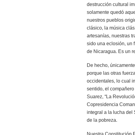
destrucción cultural i
solamente quedó aquell
nuestros pueblos origina
clásico, la música clás
artesanías, nuestras t
sido una eclosión, un 
de Nicaragua. Es un re
De hecho, únicamente 
porque las otras fuerz
occidentales, lo cual 
sentido, el compañero
Suarez, “La Revolución
Copresidencia Comanda
integral a la lucha de
de la pobreza.
Nuestra Constitución P