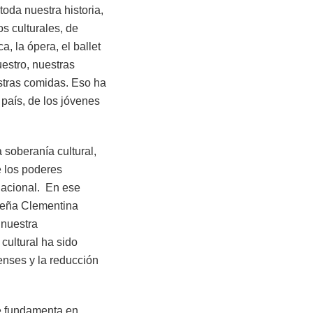
oda nuestra historia,
s culturales, de
a, la ópera, el ballet
uestro, nuestras
estras comidas. Eso ha
 país, de los jóvenes
soberanía cultural,
e los poderes
 nacional. En ese
ureña Clementina
 nuestra
ultural ha sido
enses y la reducción
se fundamenta en