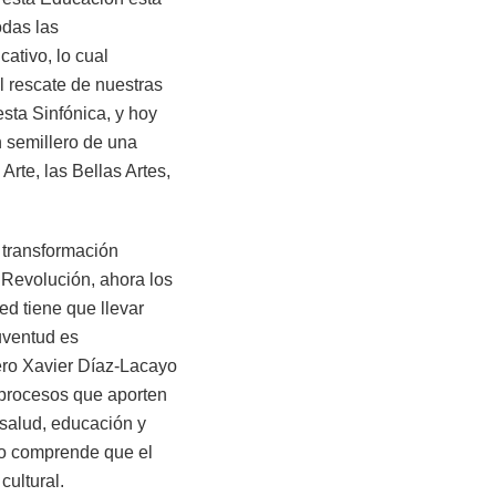
odas las
ativo, lo cual
el rescate de nuestras
sta Sinfónica, y hoy
n semillero de una
rte, las Bellas Artes,
 transformación
Revolución, ahora los
ed tiene que llevar
juventud es
ñero Xavier Díaz-Lacayo
r procesos que aporten
 salud, educación y
rio comprende que el
cultural.