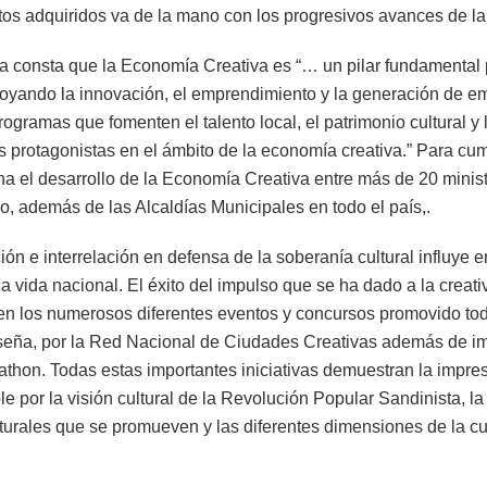
ntos adquiridos va de la mano con los progresivos avances de l
ca consta que la Economía Creativa es “… un pilar fundamental 
poyando la innovación, el emprendimiento y la generación de e
rogramas que fomenten el talento local, el patrimonio cultural y 
as protagonistas en el ámbito de la economía creativa.” Para cu
 el desarrollo de la Economía Creativa entre más de 20 minist
do, además de las Alcaldías Municipales en todo el país,.
ón e interrelación en defensa de la soberanía cultural influye e
a vida nacional. El éxito del impulso que se ha dado a la creati
en los numerosos diferentes eventos y concursos promovido tod
seña, por la Red Nacional de Ciudades Creativas además de im
thon. Todas estas importantes iniciativas demuestran la impres
le por la visión cultural de la Revolución Popular Sandinista, l
turales que se promueven y las diferentes dimensiones de la cu