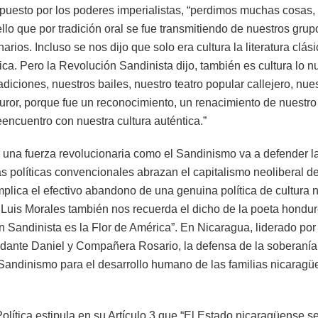
mpuesto por los poderes imperialistas, “perdimos muchas cosas, t
o que por tradición oral se fue transmitiendo de nuestros grupo
rios. Incluso se nos dijo que solo era cultura la literatura clásic
ica. Pero la Revolución Sandinista dijo, también es cultura lo n
radiciones, nuestros bailes, nuestro teatro popular callejero, nu
furor, porque fue un reconocimiento, un renacimiento de nuestro
encuentro con nuestra cultura auténtica.”
una fuerza revolucionaria como el Sandinismo va a defender la 
as políticas convencionales abrazan el capitalismo neoliberal d
implica el efectivo abandono de una genuina política de cultura
 Luis Morales también nos recuerda el dicho de la poeta hond
 Sandinista es la Flor de América”. En Nicaragua, liderado por
nte Daniel y Compañera Rosario, la defensa de la soberanía c
l Sandinismo para el desarrollo humano de las familias nicaragü
olítica estipula en su Artículo 3 que “El Estado nicaragüense 