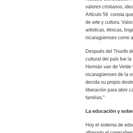
valores cristianos, ide
Artículo 56 consta que
de arte y cultura. Valo
artísticas, étnicas, li
nicaragüenses como afi
Después del Triunfo d
cultural del país fue 
Hermán van de Velde v
nicaragüenses de la o
decida su propio dest
liberación para abrir c
familias.”
La educación y sober
Hoy el sistema de educ
afirmado el compañero