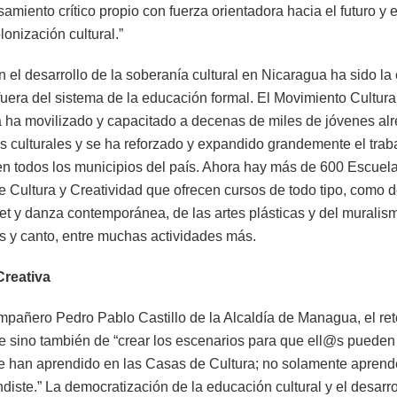
iento crítico propio con fuerza orientadora hacia el futuro y 
lonización cultural.”
 el desarrollo de la soberanía cultural en Nicaragua ha sido la
 fuera del sistema de la educación formal. El Movimiento Cultu
a ha movilizado y capacitado a decenas de miles de jóvenes alr
es culturales y se ha reforzado y expandido grandemente el tra
en todos los municipios del país. Ahora hay más de 600 Escuel
Cultura y Creatividad que ofrecen cursos de todo tipo, como de
allet y danza contemporánea, de las artes plásticas y del murali
s y canto, entre muchas actividades más.
Creativa
pañero Pedro Pablo Castillo de la Alcaldía de Managua, el re
je sino también de “crear los escenarios para que ell@s pueden
que han aprendido en las Casas de Cultura; no solamente aprend
diste.” La democratización de la educación cultural y el desarro