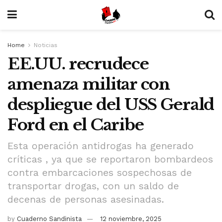
Home
Noticias
EE.UU. recrudece
amenaza militar con
despliegue del USS Gerald
Ford en el Caribe
Esta operación antidrogas ha generado
críticas , ya que se reportaron bombardeos
contra embarcaciones sospechosas de
transportar drogas, con un saldo de
decenas de personas asesinadas.
by
Cuaderno Sandinista
12 noviembre, 2025