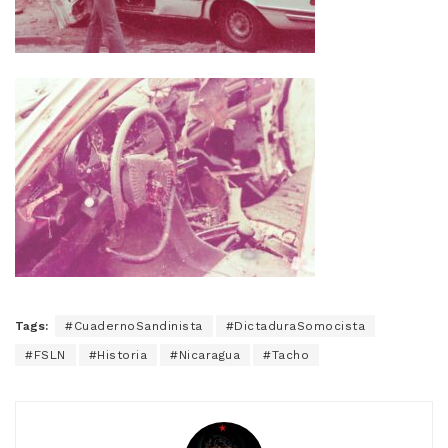
Tags:
#CuadernoSandinista
#DictaduraSomocista
#FSLN
#Historia
#Nicaragua
#Tacho