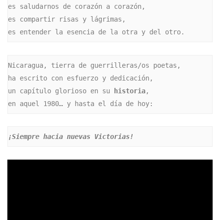
es saludarnos de corazón a corazón,

es compartir risas y lágrimas,

es entender la esencia de la otra y del otro.
Nicaragua, tierra de guerrilleras/os poetas,

ha escrito con esfuerzo y dedicación,

un capítulo glorioso en su 
historia
,

en aquel 1980… y hasta el día de hoy:
¡Siempre hacia nuevas Victorias!