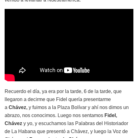
Recuerdo el día, ya era por la tarde, 6 de la tarde, que
llegaron a decirme que Fidel quería presentarme
a
Chávez,
y fuimos a la Plaza Bolívar y ahí nos dimos un
abrazo, nos conocimos. Luego nos sentamos
Fidel,
Chávez
y yo, y escuchamos las Palabras del Historiador
de La Habana que presentó a Chávez, y luego la Voz de