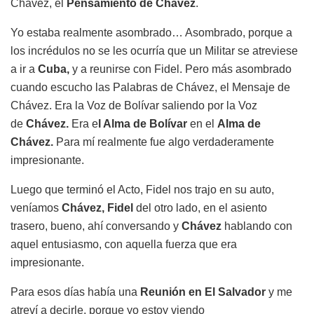
Chávez, el
Pensamiento de Chávez
.
Yo estaba realmente asombrado… Asombrado, porque a
los incrédulos no se les ocurría que un Militar se atreviese
a ir a
Cuba,
y a reunirse con Fidel. Pero más asombrado
cuando escucho las Palabras de Chávez, el Mensaje de
Chávez. Era la Voz de Bolívar saliendo por la Voz
de
Chávez.
Era e
l Alma de Bolívar
en el
Alma de
Chávez.
Para mí realmente fue algo verdaderamente
impresionante.
Luego que terminó el Acto, Fidel nos trajo en su auto,
veníamos
Chávez, Fidel
del otro lado, en el asiento
trasero, bueno, ahí conversando y
Chávez
hablando con
aquel entusiasmo, con aquella fuerza que era
impresionante.
Para esos días había una
Reunión en El Salvador
y me
atreví a decirle, porque yo estoy viendo