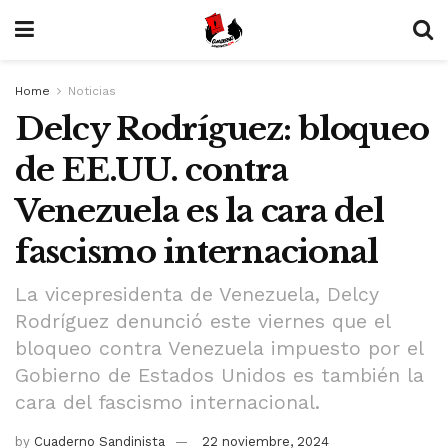
Home
Noticias
Delcy Rodríguez: bloqueo
de EE.UU. contra
Venezuela es la cara del
fascismo internacional
La vicepresidenta de Venezuela, Delcy
Rodríguez denunció este viernes que el
bloqueo contra Venezuela impuesto por el
Gobierno de Estados Unidos es también la
cara del fascismo internacional.
by
Cuaderno Sandinista
22 noviembre, 2024