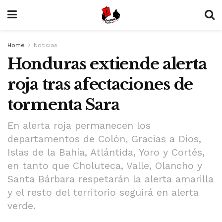
Home
Noticias
Honduras extiende alerta
roja tras afectaciones de
tormenta Sara
En alerta roja permanecen los
departamentos de Colón, Gracias a Dios,
Islas de la Bahía, Atlántida, Yoro y Cortés,
en tanto que Choluteca, Valle, Olancho y
Santa Bárbara respetarán la alerta amarilla
y el resto del territorio seguirá en alerta
verde.