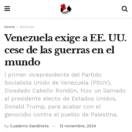
Home
Noticias
Venezuela exige a EE. UU.
cese de las guerras en el
mundo
l primer vicepresidente del Partido
Socialista Unido de Venezuela (PSUV),
Diosdado Cabello Rondón, hizo un llamado
al presidente electo de Estados Unidos,
Donald Trump, para acabar con el
genocidio contra el pueblo de Palestina.
by
Cuaderno Sandinista
12 noviembre, 2024