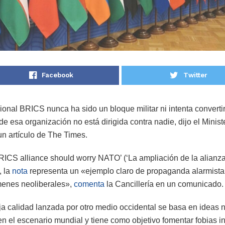
Facebook
Twitter
ional BRICS nunca ha sido un bloque militar ni intenta converti
e esa organización no está dirigida contra nadie, dijo el Minist
n artículo de The Times.
RICS alliance should worry NATO’ (‘La ampliación de la alian
, la
nota
representa un «ejemplo claro de propaganda alarmist
menes neoliberales»,
comenta
la Cancillería en un comunicado.
a calidad lanzada por otro medio occidental se basa en ideas 
en el escenario mundial y tiene como objetivo fomentar fobias 