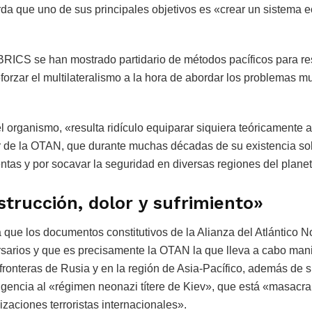
erda que uno de sus principales objetivos es «crear un sistema
BRICS se han mostrado partidario de métodos pacíficos para res
eforzar el multilateralismo a la hora de abordar los problemas m
 el organismo, «resulta ridículo equiparar siquiera teóricamente
ar de la OTAN, que durante muchas décadas de su existencia so
ntas y por socavar la seguridad en diversas regiones del plane
trucción, dolor y sufrimiento»
 que los documentos constitutivos de la Alianza del Atlántico N
rsarios y que es precisamente la OTAN la que lleva a cabo man
 fronteras de Rusia y en la región de Asia-Pacífico, además de 
ligencia al «régimen neonazi títere de Kiev», que está «masacr
aciones terroristas internacionales».