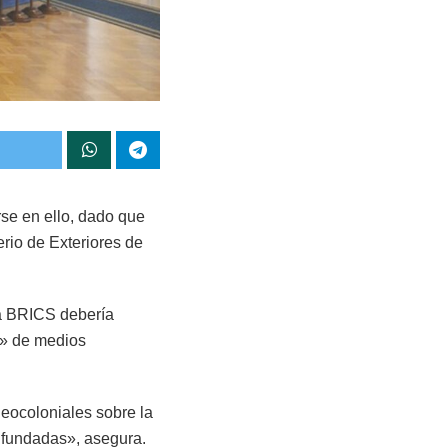
rse en ello, dado que
erio de Exteriores de
za BRICS debería
a» de medios
neocoloniales sobre la
infundadas», asegura.