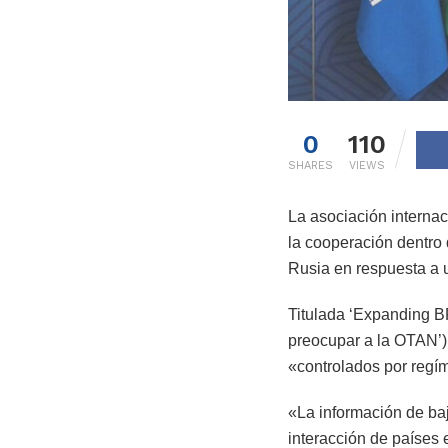
0
110
SHARES
VIEWS
La asociación internac
la cooperación dentro d
Rusia en respuesta a u
Titulada ‘Expanding B
preocupar a la OTAN’)
«controlados por regí
«La información de baj
interacción de países 