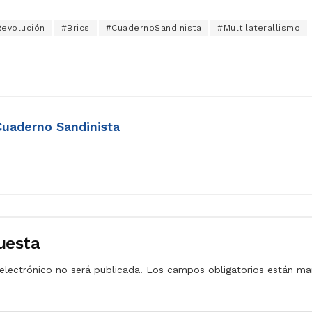
Revolución
#Brics
#CuadernoSandinista
#Multilaterallismo
Cuaderno Sandinista
uesta
electrónico no será publicada.
Los campos obligatorios están m