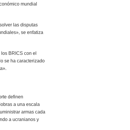
 económico mundial
olver las disputas
undiales», se enfatiza
 a los BRICS con el
lo se ha caracterizado
ta».
orte definen
iobras a una escala
suministrar armas cada
ando a ucranianos y