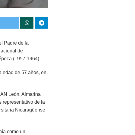
el Padre de la
Nacional de
 época (1957-1964).
 la edad de 57 años, en
UNAN León, Almarina
 representativo de la
rsitaria Nicaragüense
inía como un