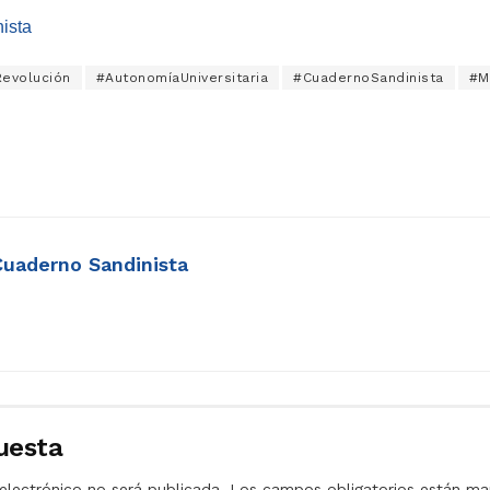
ista
Revolución
#AutonomíaUniversitaria
#CuadernoSandinista
#M
Cuaderno Sandinista
uesta
electrónico no será publicada.
Los campos obligatorios están m