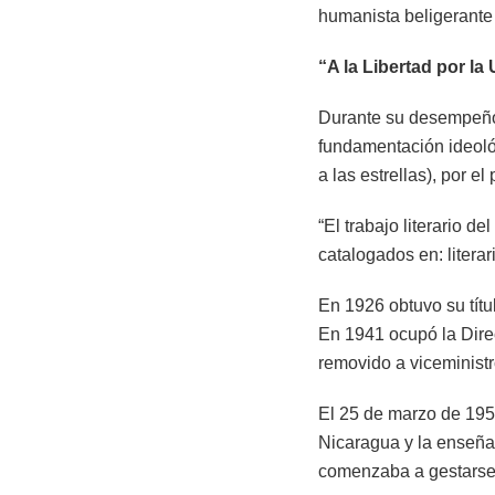
humanista beligerante
“A la Libertad por la
Durante su desempeño f
fundamentación ideológi
a las estrellas), por el
“El trabajo literario 
catalogados en: litera
En 1926 obtuvo su títu
En 1941 ocupó la Direc
removido a viceministr
El 25 de marzo de 1958
Nicaragua y la enseña
comenzaba a gestarse 