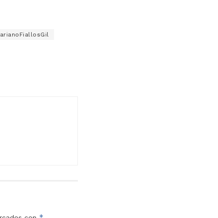
arianoFiallosGil
*
arcados con