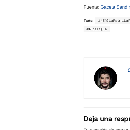
Fuente:
Gaceta Sandin
Tags:
#4519LaPatriaLa
#Nicaragua
Deja una resp
Tu dirección de correo 