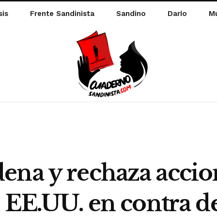
sis
Frente Sandinista
Sandino
Darío
Mu
ena y rechaza accio
e EE.UU. en contra de