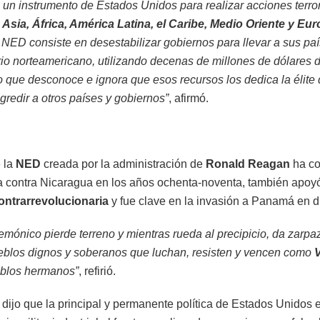
un instrumento de Estados Unidos para realizar acciones terrori
e
Asia, África, América Latina, el Caribe, Medio Oriente y Eur
 NED consiste en desestabilizar gobiernos para llevar a sus paí
io norteamericano, utilizando decenas de millones de dólares d
 que desconoce e ignora que esos recursos los dedica la élite 
redir a otros países y gobiernos”
, afirmó.
e la
NED
creada por la administración de
Ronald Reagan
ha co
a contra Nicaragua en los años ochenta-noventa, también apoyó 
ontrarrevolucionaria
y fue clave en la invasión a Panamá en 
emónico pierde terreno y mientras rueda al precipicio, da zarpaz
eblos dignos y soberanos que luchan, resisten y vencen como
eblos hermanos”
, refirió.
 dijo que la principal y permanente política de Estados Unidos 