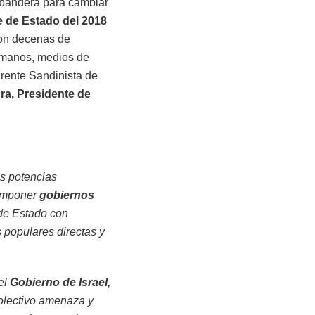
sa bandera para cambiar
e de Estado del 2018
on decenas de
umanos, medios de
Frente Sandinista de
a, Presidente de
as potencias
 imponer
gobiernos
de Estado con
s populares directas y
el
Gobierno de Israel,
colectivo amenaza y