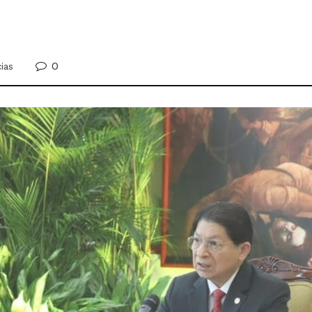
0
ias