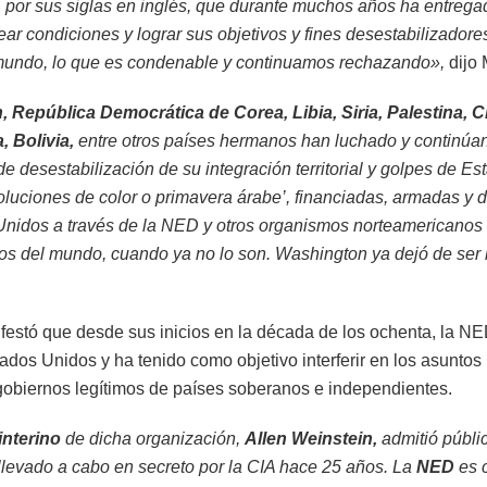
,
por sus siglas en inglés, que durante muchos años ha entrega
ear condiciones y lograr sus objetivos y fines desestabilizadore
 mundo, lo que es condenable y continuamos rechazando»,
dijo
án, República Democrática de Corea, Libia, Siria, Palestina, 
 Bolivia,
entre otros países hermanos han luchado y continúan
desestabilización de su integración territorial y golpes de E
luciones de color o primavera árabe’, financiadas, armadas y di
Unidos a través de la NED y otros organismos norteamericano
os del mundo, cuando ya no lo son. Washington ya dejó de ser l
festó que desde sus inicios en la década de los ochenta, la NE
ados Unidos y ha tenido como objetivo interferir en los asuntos 
 gobiernos legítimos de países soberanos e independientes.
interino
de dicha organización,
Allen Weinstein,
admitió públi
levado a cabo en secreto por la CIA hace 25 años. La
NED
es 