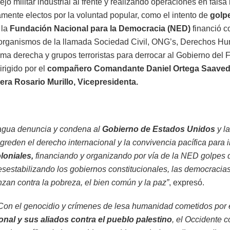
ejo militar industrial al frente y realizando operaciones en fal
mente electos por la voluntad popular, como el intento de
golp
 la
Fundación Nacional para la Democracia (NED)
financió c
 organismos de la llamada Sociedad Civil, ONG’s, Derechos H
a derecha y grupos terroristas para derrocar al Gobierno del 
irigido por el
compañero Comandante Daniel Ortega Saavedr
a Rosario Murillo, Vicepresidenta.
ragua denuncia y condena al
Gobierno de Estados Unidos
y l
greden el derecho internacional y la convivencia pacífica para
loniales,
financiando y organizando por vía de la NED golpes 
desestabilizando los gobiernos constitucionales, las democracia
nzan contra la pobreza, el bien común y la paz”
, expresó.
Con el genocidio y crímenes de lesa humanidad cometidos por 
onal y sus aliados contra el pueblo palestino
, el Occidente 