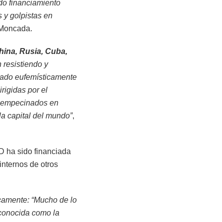
do financiamiento
s y golpistas en
 Moncada.
China, Rusia, Cuba,
 resistiendo y
stado eufemísticamente
rigidas por el
s empecinados en
a capital del mundo”
,
D ha sido financiada
internos de otros
camente: “Mucho de lo
conocida como la