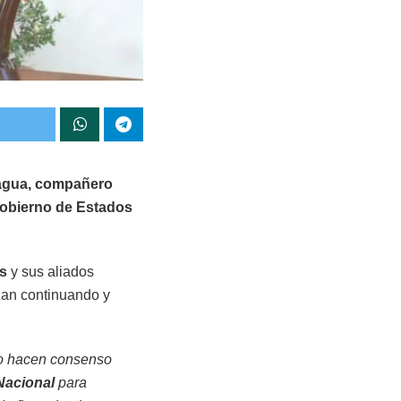
ragua, compañero
obierno de Estados
s
y sus aliados
zan continuando y
 no hacen consenso
acional
para