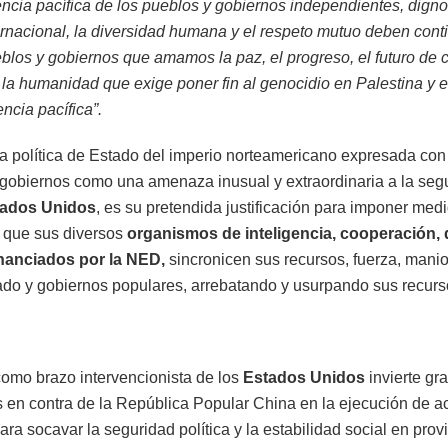
tencia pacífica de los pueblos y gobiernos independientes, digno
ernacional, la diversidad humana y el respeto mutuo deben cont
blos y gobiernos que amamos la paz, el progreso, el futuro de 
la humanidad que exige poner fin al genocidio en Palestina y e
ncia pacífica”.
 política de Estado del imperio norteamericano expresada con l
s gobiernos como una amenaza inusual y extraordinaria a la seg
tados Unidos
, es su pretendida justificación para imponer medi
y que sus diversos
organismos de inteligencia, cooperación
nanciados por la NED,
sincronicen sus recursos, fuerza, mani
ado y gobiernos populares, arrebatando y usurpando sus recurs
omo brazo intervencionista de los
Estados Unidos
invierte g
 en contra de la República Popular China en la ejecución de ac
ra socavar la seguridad política y la estabilidad social en prov