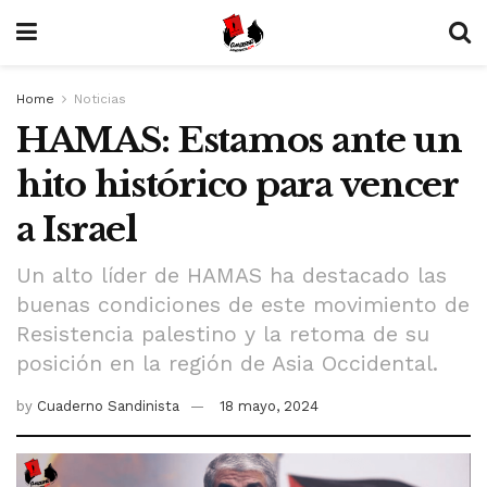
Home
Noticias
HAMAS: Estamos ante un
hito histórico para vencer
a Israel
Un alto líder de HAMAS ha destacado las
buenas condiciones de este movimiento de
Resistencia palestino y la retoma de su
posición en la región de Asia Occidental.
by
Cuaderno Sandinista
18 mayo, 2024