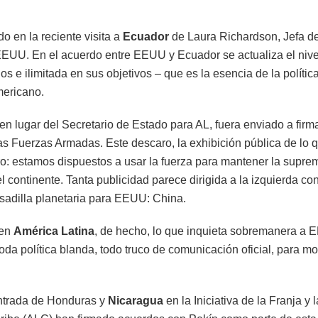
o en la reciente visita a
Ecuador
de Laura Richardson, Jefa d
UU. En el acuerdo entre EEUU y Ecuador se actualiza el nivel
 e ilimitada en sus objetivos – que es la esencia de la políti
mericano.
n lugar del Secretario de Estado para AL, fuera enviado a firma
s Fuerzas Armadas. Este descaro, la exhibición pública de lo q
o: estamos dispuestos a usar la fuerza para mantener la suprem
el continente. Tanta publicidad parece dirigida a la izquierda co
esadilla planetaria para EEUU: China.
 en
América Latina
, de hecho, lo que inquieta sobremanera a 
da política blanda, todo truco de comunicación oficial, para mos
entrada de Honduras y
Nicaragua
en la Iniciativa de la Franja y 