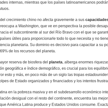
des internas, mientras que los países latinoamericanos podrá
utuos.
 del crecimiento chino no afecta gravemente a sus
capacidade
reocupa a Washington, que ve en perspectiva la posible desapa
acia el subcontinente al sur del Río Bravo con el que se garan
aíses útiles para proporcionarle todo lo que necesita y no tiene,
ncia planetaria. Su dominio es decisivo para capacitar a su po
l 69% de los recursos del planeta.
ayor reserva de biosfera del
planeta
, alberga enormes riqueza
ción geográfica e índice demográfico, es crucial para los equilibr
 Por esto y más, en poco más de un siglo las tropas estadounide
golpes de Estado organizados y financiados y los intentos frustr
tina en la pobreza masiva y en el subdesarrollo económico int
lación desigual con el resto del continente, encuentra las mejo
 que América Latina produce y Estados Unidos consume. Exacta