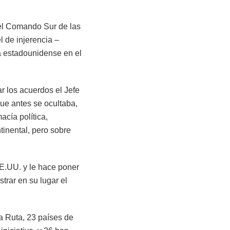
el Comando Sur de las
 de injerencia –
ca estadounidense en el
r los acuerdos el Jefe
ue antes se ocultaba,
acía política,
ntinental, pero sobre
EE.UU. y le hace poner
trar en su lugar el
la Ruta, 23 países de