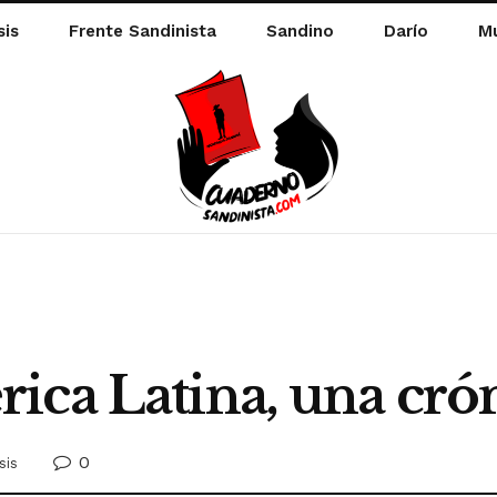
sis
Frente Sandinista
Sandino
Darío
Mu
ica Latina, una cró
0
sis