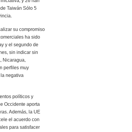
niciativa, y 26 han
l de Taiwán Sólo 5
incia.
onalizar su compromiso
 comerciales ha sido
ay y el segundo de
es, sin indicar sin
, Nicaragua,
n perfiles muy
 la negativa
ntos políticos y
de Occidente aporta
ieras. Además, la UE
cele el acuerdo con
les para satisfacer