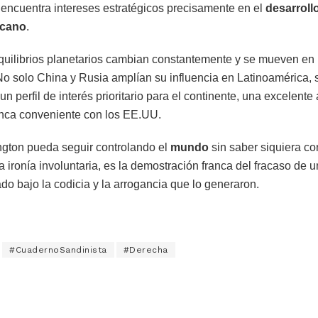
 encuentra intereses estratégicos precisamente en el
desarroll
icano
.
 equilibrios planetarios cambian constantemente y se mueven en
No solo China y Rusia amplían su influencia en Latinoamérica,
perfil de interés prioritario para el continente, una excelente a
unca conveniente con los EE.UU.
gton pueda seguir controlando el
mundo
sin saber siquiera con
a ironía involuntaria, es la demostración franca del fracaso de 
o bajo la codicia y la arrogancia que lo generaron.
#CuadernoSandinista
#Derecha