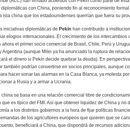
ribe (ALC) han firmado acuerdos con Pekín como parte de esta i
 diplomáticas con China, poniendo fin al reconocimiento forma
 isla china que los estadounidenses querrían que fuera su prov
as iniciativas diplomáticas de
Pekín
han contribuido a instituci
har elogios internacionales. El crecimiento de los intercambios
ahora el primer socio comercial de Brasil, Chile, Perú y Urugu
Argentina (aunque Milei ya ha anunciado la ruptura de relacion
rá el dinero si Pekín decide quebrar la deuda). En perspectiva
r también podrían convertirse en socios principales, aunque co
 para hacer sonar las alarmas en la Casa Blanca, ya molesta por
ionar a Rusia y a armar a Ucrania.
china se basa en una relación comercial libre de condicionamie
 que es típico del FMI. Así que obtener liquidez de China y no 
mía a los distintos gobiernos a la hora de fijar políticas financ
demandas de los agricultores europeos que quieren que se can
puesto, beneficiará a China, que dispondrá de recursos adiciona