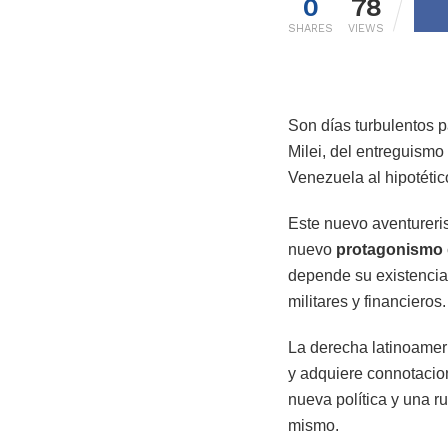
0
78
SHARES
VIEWS
Son días turbulentos 
Milei, del entreguismo
Venezuela al hipotéti
Este nuevo aventureri
nuevo
protagonismo
depende su existencia 
militares y financieros.
La derecha latinoameric
y adquiere connotacion
nueva política y una r
mismo.