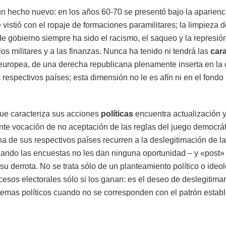
n hecho nuevo: en los años 60-70 se presentó bajo la aparienc
e vistió con el ropaje de formaciones paramilitares; la limpieza 
de gobierno siempre ha sido el racismo, el saqueo y la represió
os militares y a las finanzas. Nunca ha tenido ni tendrá las
cara
europea, de una derecha republicana plenamente inserta en la 
 respectivos países; esta dimensión no le es afín ni en el fondo n
que caracteriza sus acciones
políticas
encuentra actualización
te vocación de no aceptación de las reglas del juego democrát
a de sus respectivos países recurren a la deslegitimación de 
cuando las encuestas no les dan ninguna oportunidad – y «post»
su derrota. No se trata sólo de un planteamiento político o ideo
ocesos electorales sólo si los ganan: es el deseo de deslegitimar
istemas políticos cuando no se corresponden con el patrón establ