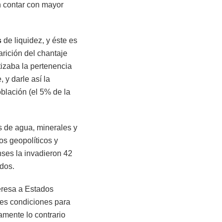
n contar con mayor
s
de liquidez, y éste es
rición del chantaje
tizaba la pertenencia
 y darle así la
blación (el 5% de la
s de agua, minerales y
ios geopolíticos y
nses la invadieron 42
ados.
eresa a Estados
res condiciones para
mente lo contrario