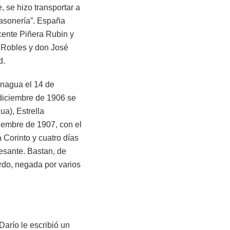
, se hizo transportar a
masonería”. España
cente Piñera Rubin y
é Robles y don José
d.
anagua el 14 de
 diciembre de 1906 se
ua), Estrella
viembre de 1907, con el
Corinto y cuatro días
esante. Bastan, de
rdo, negada por varios
arío le escribió un