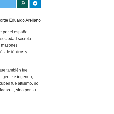
Jorge Eduardo Arellano
e por el español
 sociedad secreta —
s masones,
és de tópicos y
 que también fue
teligente e ingenuo,
Rubén fue altísimo, no
aladas—, sino por su