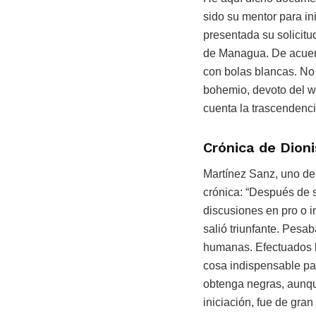
sido su mentor para in
presentada su solicitu
de Managua. De acuerdo
con bolas blancas. No
bohemio, devoto del w
cuenta la trascendenc
Crónica de Dion
Martínez Sanz, uno de 
crónica: “Después de s
discusiones en pro o 
salió triunfante. Pes
humanas. Efectuados lo
cosa indispensable par
obtenga negras, aunqu
iniciación, fue de gr