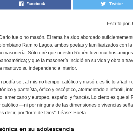
Facebook
Twitter
Escrito por 
Darío fue o no masón. El tema ha sido abordado suficientement
olombiano Ramiro Lagos, ambos poetas y familiarizados con la
racmasonería. Sólo diré que nuestro Rubén tuvo muchos amigo
noamérica; y que la masonería incidió en su vida y obra a trav
a mantuvo su independencia interior.
 podía ser, al mismo tiempo, católico y masón, es lícito añadir
tónico y panteísta, órfico y escéptico, atormentado e infantil, in
, americano y europeo, español y francés. Lo cierto es que si 
r católico —ni por ninguna de las dimensiones o vivencias señ
es decir, por “torre de Dios”. Léase: Poeta.
sónica en su adolescencia