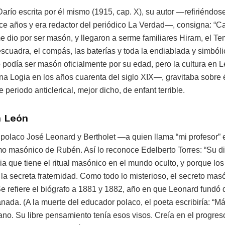
río escrita por él mismo (1915, cap. X), su autor —refiriéndos
ece años y era redactor del periódico La Verdad—, consigna: “
e dio por ser masón, y llegaron a serme familiares Hiram, el Te
escuadra, el compás, las baterías y toda la endiablada y simbóli
No podía ser masón oficialmente por su edad, pero la cultura 
a Logia en los años cuarenta del siglo XIX—, gravitaba sobre é
 periodo anticlerical, mejor dicho, de enfant terrible.
n León
ta polaco José Leonard y Bertholet —a quien llama “mi profesor”
mo masónico de Rubén. Así lo reconoce Edelberto Torres: “Su d
cia que tiene el ritual masónico en el mundo oculto, y porque lo
la secreta fraternidad. Como todo lo misterioso, el secreto mas
 Se refiere el biógrafo a 1881 y 1882, año en que Leonard fundó 
ada. (A la muerte del educador polaco, el poeta escribiría: “Má
no. Su libre pensamiento tenía esos visos. Creía en el progres