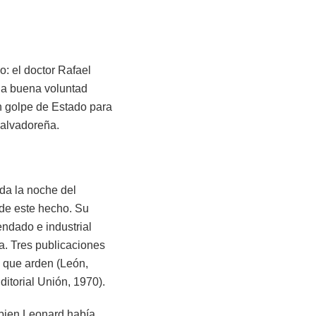
: el doctor Rafael
“la buena voluntad
n golpe de Estado para
salvadoreña.
ida la noche del
de este hecho. Su
ndado e industrial
ua. Tres publicaciones
s que arden (León,
itorial Unión, 1970).
 bien Leonard había