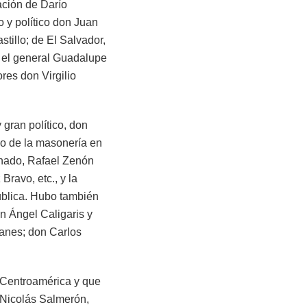
ación de Darío
 y político don Juan
tillo; de El Salvador,
y el general Guadalupe
res don Virgilio
 gran político, don
o de la masonería en
onado, Rafael Zenón
ravo, etc., y la
ública. Hubo también
n Ángel Caligaris y
anes; don Carlos
 Centroamérica y que
 Nicolás Salmerón,