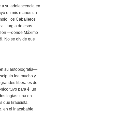
e a su adolescencia en
Cayó en mis manos un
mplo, los Caballeros
ca liturgia de esos
en León —donde Máximo
l. No se olvide que
 en su autobiografía—
iscípulo lee mucho y
s grandes liberales de
ónico tuvo para él un
dos logias: una en
s que krausista,
o, en el inacabable