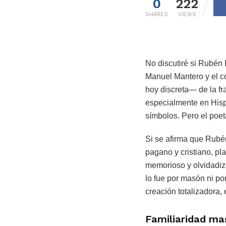
0
222
SHARES
VIEWS
No discutiré si Rubén 
Manuel Mantero y el c
hoy discreta— de la f
especialmente en Hispa
símbolos. Pero el poet
Si se afirma que Rubén
pagano y cristiano, pla
memorioso y olvidadizo
lo fue por masón ni po
creación totalizadora, 
Familiaridad ma