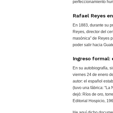
perfeccionamiento huma
Rafael Reyes en
En 1883, durante su p
Reyes, director del ce
masónica” de Reyes pa
poder salir hacia Gua
Ingreso formal: 
En su autobiografía, s
viernes 24 de enero d
autor: el español esta
(tuvo una fábrica: “La 
dejó: Ríos de oro, tor
Editorial Hospicio, 19
He aquí dicho documen