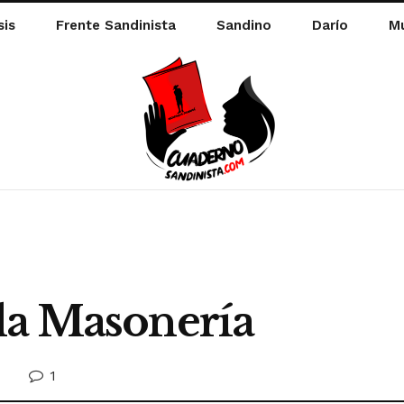
sis
Frente Sandinista
Sandino
Darío
Mu
la Masonería
1