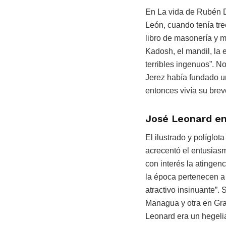
En La vida de Rubén Da
León, cuando tenía tr
libro de masonería y m
Kadosh, el mandil, la 
terribles ingenuos”. 
Jerez había fundado un
entonces vivía su breve
José Leonard e
El ilustrado y políglo
acrecentó el entusias
con interés la atingen
la época pertenecen a 
atractivo insinuante”.
Managua y otra en Gran
Leonard era un hegelia