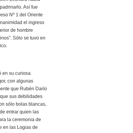
adrinarlo. Así fue
reso Nº 1 del Oriente
unanimidad el ingreso
erior de hombre
nos”. Sólo se tuvo en
ico.
ó en su curiosa
gor, con algunas
lmente que Rubén Darío
 que sus debilidades
on sólo bolas blancas,
de entrar quien las
ara la ceremonia de
e en las Logias de