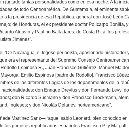
n juntado tantas personalidades como en esa noche. A la inici
idades de todo Centroamérica. De Guatemala, el eminente sabio
o a la presidencia de esa República, general don José León Cas
nejo; de Honduras, el ex presidente doctor Policarpo Bonilla, 
icardo Alduvín y Paulino Balladares; de Costa Rica, los profeso
utista Jiménez”.
: “De Nicaragua, el fogoso periodista, apasionado historiador y
que era el representante del Supremo Consejo Centroamerican
res Rodolfo Espinosa R., Juan Francisco Gutiérrez, Manuel Mald
Mayorga, Emilio Espinosa [padre de Rodolfo], Francisco López B
embros de las diferentes Logias de los departamentos de la rep
 nacionalidades: don Enrique Dreyfus y don Fernando Levy; do
lianos; don Ricardo Susmann y don Francisco Brockmann, alem
and, ingleses; y don Nicolás Delaney, norteamericano”.
añade Martínez Sanz— “aquel sabio Leonard, bien conocido en
de los primeros republicanos españoles Francisco Pi y Margall,