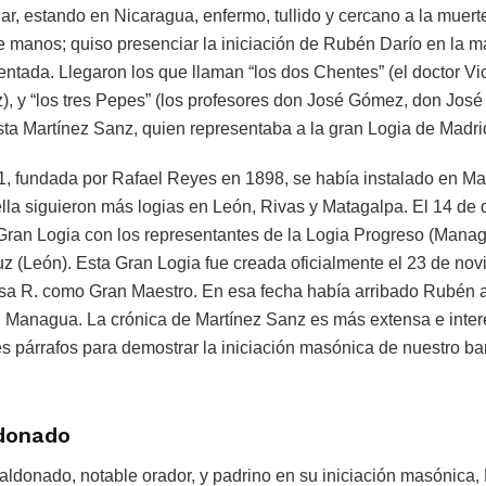
ar, estando en Nicaragua, enfermo, tullido y cercano a la muerte
de manos; quiso presenciar la iniciación de Rubén Darío en la 
ntada. Llegaron los que llaman “los dos Chentes” (el doctor Vi
), y “los tres Pepes” (los profesores don José Gómez, don Jos
ista Martínez Sanz, quien representaba a la gran Logia de Madri
1, fundada por Rafael Reyes en 1898, se había instalado en M
lla siguieron más logias en León, Rivas y Matagalpa. El 14 de
 Gran Logia con los representantes de la Logia Progreso (Manag
uz (León). Esta Gran Logia fue creada oficialmente el 23 de no
sa R. como Gran Maestro. En esa fecha había arribado Rubén a 
 Managua. La crónica de Martínez Sanz es más extensa e inter
s párrafos para demostrar la iniciación masónica de nuestro ba
ldonado
donado, notable orador, y padrino en su iniciación masónica, D