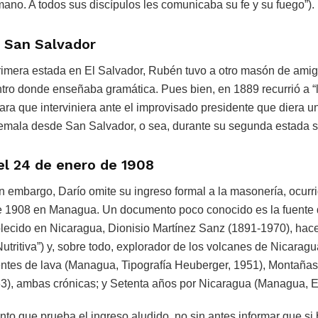
no. A todos sus discípulos les comunicaba su fe y su fuego”).
 San Salvador
rimera estada en El Salvador, Rubén tuvo a otro masón de amigo
ntro donde enseñaba gramática. Pues bien, en 1889 recurrió a 
ra que interviniera ante el improvisado presidente que diera u
temala desde San Salvador, o sea, durante su segunda estada 
el 24 de enero de 1908
in embargo, Darío omite su ingreso formal a la masonería, ocurr
e 1908 en Managua. Un documento poco conocido es la fuente 
blecido en Nicaragua, Dionisio Martínez Sanz (1891-1970), hace
Nutritiva”) y, sobre todo, explorador de los volcanes de Nicarag
rentes de lava (Managua, Tipografía Heuberger, 1951), Montaña
63), ambas crónicas; y Setenta años por Nicaragua (Managua, Ed
to que prueba el ingreso aludido, no sin antes informar que si