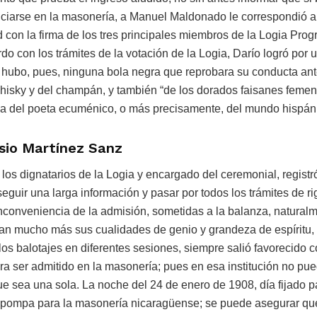
iciarse en la masonería, a Manuel Maldonado le correspondió ap
d con la firma de los tres principales miembros de la Logia Prog
 con los trámites de la votación de la Logia, Darío logró por 
 hubo, pues, ninguna bola negra que reprobara su conducta ant
hisky y del champán, y también “de los dorados faisanes femeni
ia del poeta ecuménico, o más precisamente, del mundo hispán
isio Martínez Sanz
los dignatarios de la Logia y encargado del ceremonial, registr
eguir una larga información y pasar por todos los trámites de ri
inconveniencia de la admisión, sometidas a la balanza, natura
aban mucho más sus cualidades de genio y grandeza de espíritu,
s balotajes en diferentes sesiones, siempre salió favorecido c
a ser admitido en la masonería; pues en esa institución no pue
e sea una sola. La noche del 24 de enero de 1908, día fijado p
an pompa para la masonería nicaragüense; se puede asegurar qu