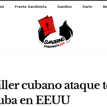
sis
Frente Sandinista
Sandino
Darío
Mu
ler cubano ataque t
Cuba en EEUU