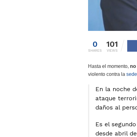
0
101
SHARES
VIEWS
Hasta el momento,
no
violento contra la
sede
En la noche d
ataque terror
daños al perso
Es el segundo
desde abril de