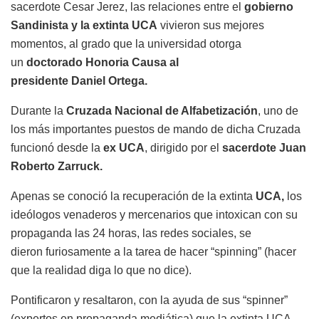
sacerdote Cesar Jerez, las relaciones entre el
gobierno
Sandinista y la extinta UCA
vivieron sus mejores
momentos, al grado que la universidad otorga
un
doctorado Honoria Causa al
presidente
Daniel
Ortega.
Durante la
Cruzada Nacional de Alfabetización
,
uno de
los
más
importantes puestos de mando de dicha Cruzada
funcionó desde la
ex UCA
, dirigido por el
sacerdote Juan
Roberto
Zarruck
.
Apenas se conoció la recuperación de la
extinta
UCA,
los
ideólogos venaderos y mercenarios
que intoxican con su
propaganda las 24 horas, las redes sociales, se
dieron
furiosamente a la tarea de hacer “spinning” (hacer
que la realidad diga lo que no dice).
Pontificaron y resaltaron, con la ayuda de sus
“
spinner
”
(expertos en propaganda mediática)
que la extinta UCA