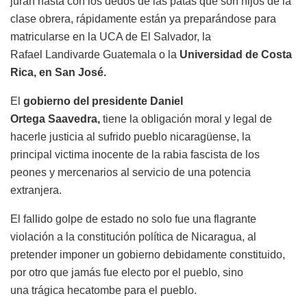
juran hasta con los dedos de las patas que son hijos de la
clase obrera, rápidamente están ya preparándose para
matricularse en la UCA de El Salvador, la
Rafael
Landivar
de Guatemala o la
Universidad de Costa
Rica, en San José.
El
gobierno del presidente Daniel
Ortega
Saavedra,
tiene la obligación moral y legal de
hacerle
justicia al sufrido pueblo nicaragüense, la
principal
victima
inocente de la rabia fascista de los
peones y mercenarios al servicio de una potencia
extranjera.
El fallido golpe de estado no solo fue una flagrante
violación a la constitución política
de Nicaragua, al
pretender imponer un gobierno debidamente constituido,
por otro que jamás fue electo por el pueblo, sino
una
trágica
hecatombe para el pueblo.