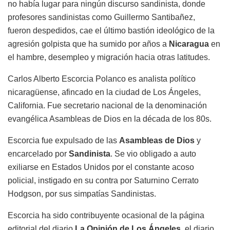
no había lugar para ningún
discurso sandinista, donde
profesores sandinistas
como Guillermo
Santibañez
,
fueron
despedidos,
cae el último bastión ideológico de la
agresión golpista que ha sumido por años a
Nicaragua
en
el hambre, desempleo y migración hacia otras latitudes.
Carlos Alberto Escorcia Polanco es analista político
nicaragüense, afincado en la ciudad de Los Ángeles,
California. Fue secretario nacional de la denominación
evangélica Asambleas de Dios en la década de los 80s.
Escorcia fue expulsado de las
Asambleas de Dios
y
encarcelado por
Sandinista
. Se
vio
obligado a auto
exiliarse en Estados Unidos por el constante acoso
policial, instigado en su contra por Saturnino Cerrato
Hodgson, por sus simpatías Sandinistas.
Escorcia ha sido contribuyente ocasional de la página
editorial del diario
La Opinión de Los Ángeles,
el diario