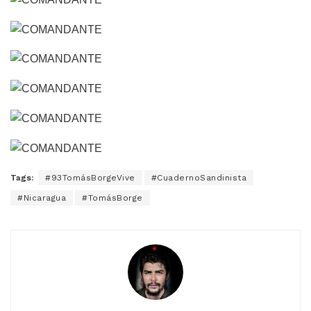
Tags:
#93TomásBorgeVive
#CuadernoSandinista
#Nicaragua
#TomásBorge