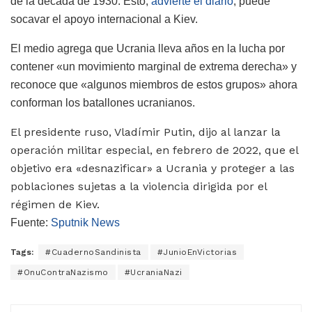
de la década de 1930. Esto,
advierte el diario
, puede
socavar el apoyo internacional a Kiev.
El medio agrega que Ucrania lleva años en la lucha por
contener «un movimiento marginal de extrema derecha» y
reconoce que «algunos miembros de estos grupos» ahora
conforman los batallones ucranianos.
El presidente ruso, Vladímir Putin, dijo al lanzar la
operación militar especial, en febrero de 2022, que el
objetivo era «desnazificar» a Ucrania y proteger a las
poblaciones sujetas a la violencia dirigida por el
régimen de Kiev.
Fuente:
Sputnik News
Tags:
#CuadernoSandinista
#JunioEnVictorias
#OnuContraNazismo
#UcraniaNazi