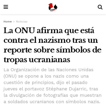
Home
Noticias
La ONU afirma que está
contra el nazismo tras un
reporte sobre símbolos de
tropas ucranianas
La Organización de las Naciones Unidas
(ONU) se opone a los nazis como una
cuestión de principios, dijo el pasado
jueves el portavoz Stéphane Dujarric, tras
la divulgación de fotografías que muestran
a soldados ucranianos con símbolos nazis.