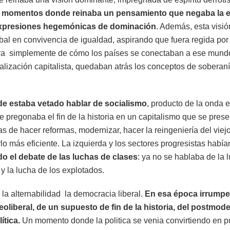
 momentos donde reinaba un pensamiento que negaba la ex
expresiones hegemónicas de dominación
. Además, esta visió
al en convivencia de igualdad, aspirando que fuera regida por
era simplemente de cómo los países se conectaban a ese mundo
lización capitalista, quedaban atrás los conceptos de soberaní
e estaba vetado hablar de socialismo
, producto de la onda 
se pregonaba el fin de la historia en un capitalismo que se prese
 de hacer reformas, modernizar, hacer la reingeniería del viej
lo más eficiente. La izquierda y los sectores progresistas habí
 el debate de las luchas de clases
: ya no se hablaba de la 
y la lucha de los explotados.
la alternabilidad la democracia liberal.
En esa época irrump
liberal, de un supuesto de fin de la historia, del postmod
ítica.
Un momento donde la politica se venia convirtiendo en p