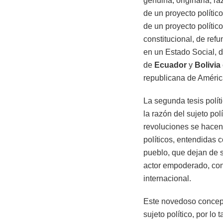
genuina, originaria, r
de un proyecto polític
de un proyecto polític
constitucional, de ref
en un Estado Social, d
de
Ecuador
y
Bolivia
republicana de Améric
La segunda tesis políti
la razón del sujeto po
revoluciones se hacen 
políticos, entendidas 
pueblo, que dejan de s
actor empoderado, con 
internacional.
Este novedoso concepto
sujeto político, por lo 