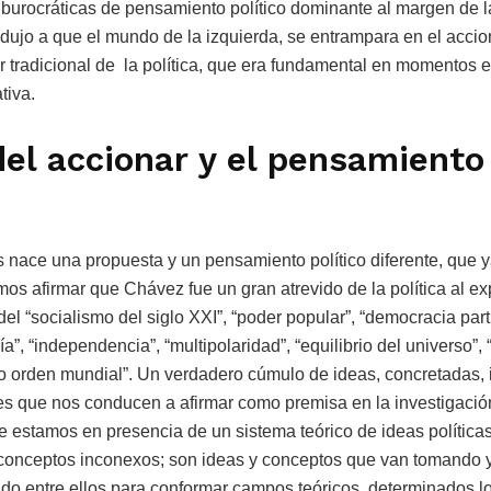
 burocráticas de pensamiento político dominante al margen de l
dujo a que el mundo de la izquierda, se entrampara en el accio
 tradicional de la política, que era fundamental en momentos e
tiva.
del accionar y el pensamiento 
 nace una propuesta y un pensamiento político diferente, que y
os afirmar que Chávez fue un gran atrevido de la política al e
el “socialismo del siglo XXI”, “poder popular”, “democracia part
a”, “independencia”, “multipolaridad”, “equilibrio del universo”,
vo orden mundial”. Un verdadero cúmulo de ideas, concretadas,
nes que nos conducen a afirmar como premisa en la investigaci
e estamos en presencia de un sistema teórico de ideas política
conceptos inconexos; son ideas y conceptos que van tomando y
ndo entre ellos para conformar campos teóricos determinados l