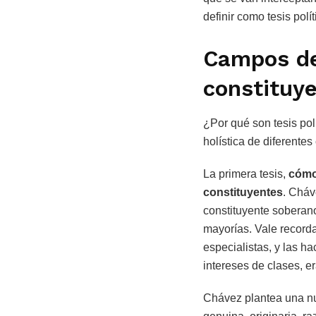
definir como tesis po
Campos de 
constituy
¿Por qué son tesis pol
holística de diferente
La primera tesis,
cómo
constituyentes
. Cháv
constituyente soberano
mayorías. Vale record
especialistas, y las h
intereses de clases, er
Chávez plantea una nu