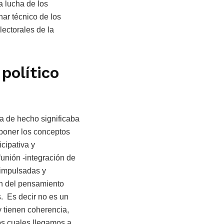
a lucha de los
nar técnico de los
lectorales de la
político
a de hecho significaba
xponer los conceptos
icipativa y
 “unión -integración de
 impulsadas y
ón del pensamiento
s. Es decir no es un
 tienen coherencia,
os cuales llegamos a