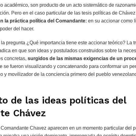
o académico, son producto de un acto sistemático de razonami
ción. Pero en el caso particular de las tesis políticas de Cháve
n la práctica política del Comandante:
en su accionar como lí
poder del hacer.
e la pregunta ¿Qué importancia tiene este accionar teórico? La 
adica en que son ideas y postulados construidos sobre la nece
es concretas,
surgidos de las mismas exigencias de un proc
e se fueron visualizando y concatenando para conformar un pe
io y movilizador de la conciencia primero del pueblo venezolano
o de las ideas políticas del
te Chávez
el Comandante Chavez aparecen en un momento particular del p
 reinaba una visión dominante, impregnada de espíritu derrotist