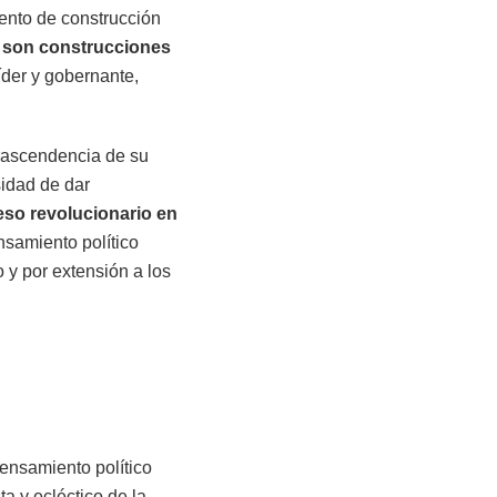
ento de construcción
z
son construcciones
der y gobernante,
trascendencia de su
sidad de dar
eso revolucionario en
nsamiento político
 y por extensión a los
ensamiento político
a y ecléctico de la