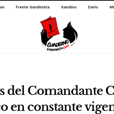
sis
Frente Sandinista
Sandino
Darío
Mu
cas del Comandante 
co en constante vige