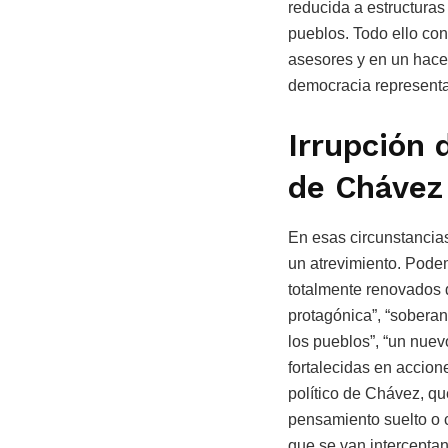
reducida a estructuras
pueblos. Todo ello con
asesores y en un hacer
democracia representa
Irrupción 
de Chávez
En esas circunstancias
un atrevimiento. Podem
totalmente renovados d
protagónica”, “soberaní
los pueblos”, “un nue
fortalecidas en accio
político de Chávez, qu
pensamiento suelto o 
que se van intercepta