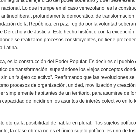
azón legítima del ejercicio del poder soberano y que fuese esen
o nacional. Lo que irrumpe en el caso venezolano, es la construc
o antineoliberal, profundamente democrático, de transformación 
undación de la República, en paz, regido por la voluntad sobera
e Derecho y de Justicia. Este hecho histórico con la excepción
donde se realizaron procesos constituyentes, no tiene precedent
a Latina.
ca, es la construcción del Poder Popular. Es decir es el pueblo e
lítico de transformación, superándose los viejos conceptos dond
sin un “sujeto colectivo”. Reafirmando que las revoluciones se
como procesos de organización, unidad, movilización y creación
er simplemente habitantes de un territorio, para asumirse de 
capacidad de incidir en los asuntos de interés colectivo en lo l
 otorga la posibilidad de hablar en plural, “los sujetos polític
tanto, la clase obrera no es el único sujeto político, es uno de los