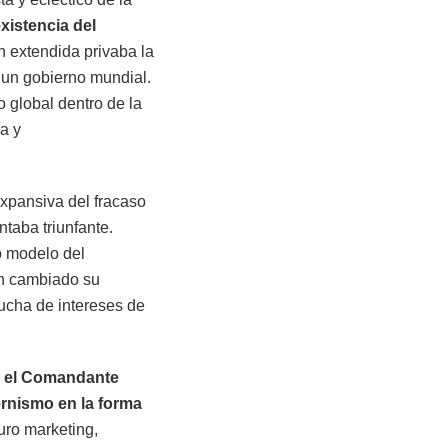
istencia del
n extendida privaba la
 un gobierno mundial.
 global dentro de la
a y
expansiva del fracaso
ntaba triunfante.
o modelo del
an cambiado su
lucha de intereses de
e el Comandante
ernismo en la forma
uro marketing,