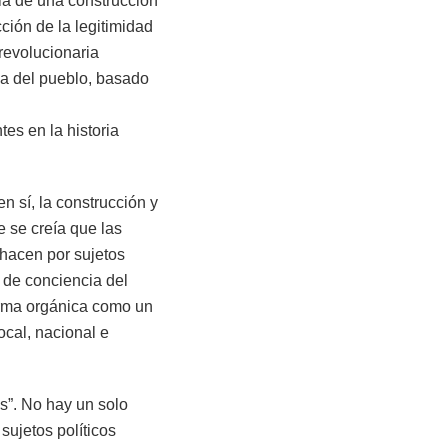
cia de una construcción
ción de la legitimidad
revolucionaria
na del pueblo, basado
es en la historia
n sí, la construcción y
e se creía que las
 hacen por sujetos
 de conciencia del
forma orgánica como un
ocal, nacional e
os”. No hay un solo
 sujetos políticos