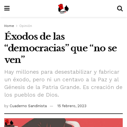
Home
Opinión
Éxodos de las
“democracias” que “no se
ven”
Hay millones para desestabilizar y fabricar
un éxodo, pero ni un centavo a la Paz y al
Génesis de la Patria Grande. Es creación de
los pueblos de Dios.
by
Cuaderno Sandinista
15 febrero, 2023