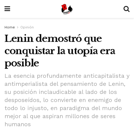
Home
Opinión
Lenin demostró que
conquistar la utopía era
posible
La esencia profundamente anticapitalista y
antimperialista del pensamiento de Lenin,
su posición inclaudicable al lado de los
desposeídos, lo convierte en enemigo de
todo lo injusto, en paradigma del mundo
mejor al que aspiran millones de seres
humanos