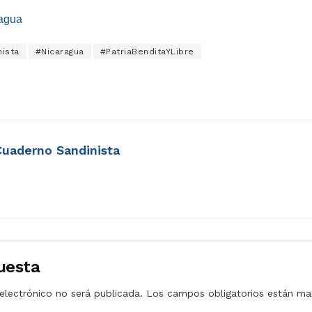
ragua
ista
#Nicaragua
#PatriaBenditaYLibre
Cuaderno Sandinista
uesta
electrónico no será publicada.
Los campos obligatorios están m