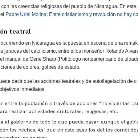
a con las creencias religiosas del pueblo de Nicaragua. En este
del
Padre Uriel Molina: Entre cristianismo y revolución no hay c
ón teatral
 ocurriendo en Nicaragua es la puesta en escena de una rema
tos jerarcas del catolicismo, entre ellos monseñor Rolando Alvar
tra el manual de Gene Sharp (Politólogo norteamericano de ultrad
uciones de colores, golpes de estado.
ede decir que las acciones teatrales y de autoflagelación de ci
objetivos inmediatos:
 entre la población a través de acciones “no violentas”: 
a realizar actividades culturales, religiosas, etc.
á al gobierno de todo lo que pueda pasar, aunque el gobi
con los hechos. Así que en este paso los delitos cometidos
xacerbar los ánimos.