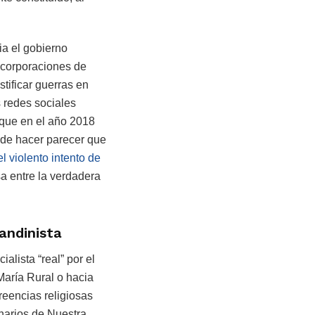
ia el gobierno
 corporaciones de
stificar guerras en
 redes sociales
l que en el año 2018
 de hacer parecer que
l violento intento de
sa entre la verdadera
andinista
alista “real” por el
María Rural o hacia
reencias religiosas
onarios de Nuestra