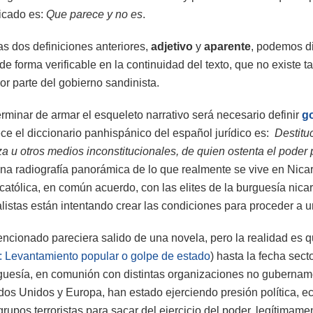
ficado es:
Que parece y no es
.
s dos definiciones anteriores,
adjetivo
y
aparente
, podemos dil
 de forma verificable en la continuidad del texto, que no existe t
or parte del gobierno sandinista.
erminar de armar el esqueleto narrativo será necesario definir
g
ece el diccionario panhispánico del español jurídico es:
Destitu
rza u otros medios inconstitucionales, de quien ostenta el poder p
una radiografía panorámica de lo que realmente se vive en Nica
 católica, en común acuerdo, con las elites de la burguesía nic
istas están intentando crear las condiciones para proceder a u
cionado pareciera salido de una novela, pero la realidad es q
 Levantamiento popular o golpe de estado
) hasta la fecha sect
rguesía, en comunión con distintas organizaciones no gubername
ados Unidos y Europa, han estado ejerciendo presión política, 
rupos terroristas para sacar del ejercicio del poder, legítimamen