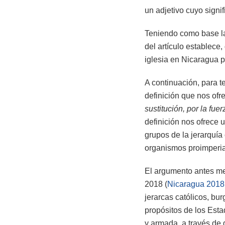
un adjetivo cuyo signi
Teniendo como base la
del artículo establece,
iglesia en Nicaragua p
A continuación, para t
definición que nos ofr
sustitución, por la fue
definición nos ofrece 
grupos de la jerarquía
organismos proimperial
El argumento antes men
2018 (
Nicaragua 2018:
jerarcas católicos, bu
propósitos de los Est
y armada, a través de g