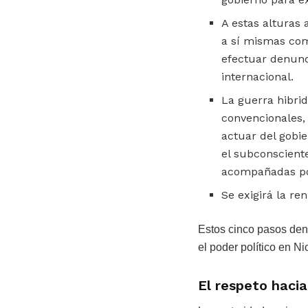
A estas alturas 
a sí mismas com
efectuar denunci
internacional.
La guerra hibri
convencionales,
actuar del gobie
el subconscient
acompañadas por
Se exigirá la re
Estos cinco pasos deno
el poder político en N
El respeto hacia