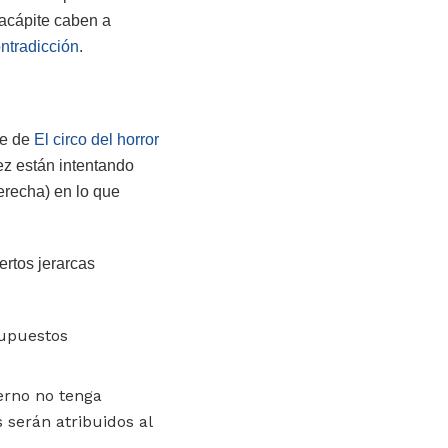
 acápite caben a
ontradicción
.
ke de
El circo del horror
ez están intentando
erecha) en lo que
ertos jerarcas
supuestos
erno no tenga
 serán atribuidos al