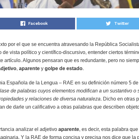
Facebook
Twitter
xto por el que se encuentra atravesando la República Socialis
 de vista político y científico-discursivo, entender ciertos térmi
te artículo. Algunos pensaran que es redundante, pero no siempre
adjetivo
,
aparente
y
golpe de estado
.
a Española de la Lengua – RAE en su definición número 5 de
lase de palabras cuyos elementos modifican a un sustantivo o s
ropiedades y relaciones de diversa naturaleza
. Dicho en otras 
an de darle un calificativo a otras palabras que describen objet
rtancia analizar el adjetivo
aparente
, es decir, esta palabra qu
imaginaria. Y la RAE de forma concisa y precisa nos dice que la