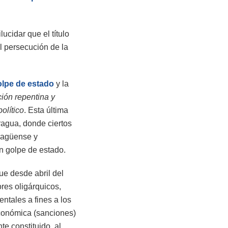
ucidar que el título
al persecución de la
olpe de estado
y la
ción repentina y
olítico
. Esta última
ragua, donde ciertos
aragüense y
n golpe de estado.
ue desde abril del
ores oligárquicos,
ntales a fines a los
económica (sanciones)
te constituido, al