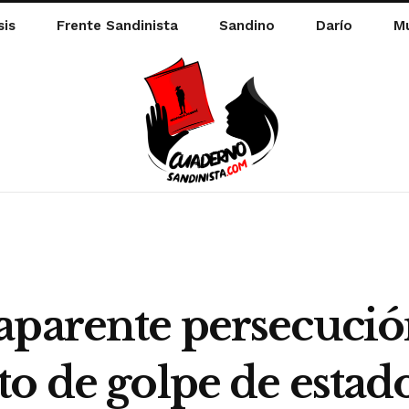
sis
Frente Sandinista
Sandino
Darío
Mu
parente persecución 
o de golpe de estad