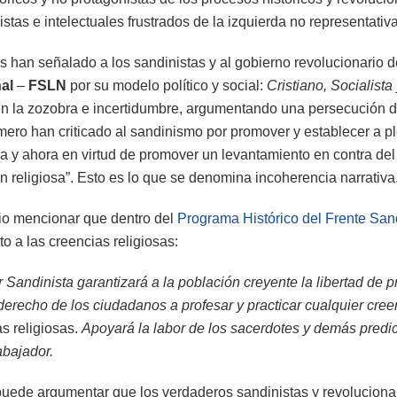
tas e intelectuales frustrados de la izquierda no representativa
 han señalado a los sandinistas y al gobierno revolucionario 
al
–
FSLN
por su modelo político y social:
Cristiano, Socialista
 la zozobra e incertidumbre, argumentando una persecución d
rimero han criticado al sandinismo por promover y establecer a pl
ua y ahora en virtud de promover un levantamiento en contra de
n religiosa”. Esto es lo que se denomina incoherencia narrativa
io mencionar que dentro del
Programa Histórico del Frente San
o a las creencias religiosas:
Sandinista garantizará a la población creyente la libertad de p
 derecho de los ciudadanos a profesar y practicar cualquier cree
s religiosas.
Apoyará la labor de los sacerdotes y demás predi
abajador.
 puede argumentar que los verdaderos sandinistas y revoluciona