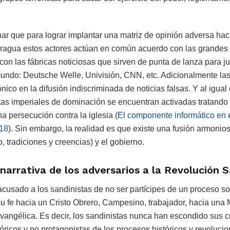
r que para lograr implantar una matriz de opinión adversa hac
aragua estos actores actúan en común acuerdo con las grandes
con las fábricas noticiosas que sirven de punta de lanza para ju
mundo: Deutsche Welle, Univisión, CNN, etc. Adicionalmente las
nico en la difusión indiscriminada de noticias falsas. Y al igua
tas imperiales de dominación se encuentran activadas tratando
a persecución contra la iglesia (
El componente informático en e
018
). Sin embargo, la realidad es que existe una fusión armonio
lo, tradiciones y creencias) y el gobierno.
narrativa de los adversarios a la Revolución S
usado a los sandinistas de no ser partícipes de un proceso soci
su fe hacia un Cristo Obrero, Campesino, trabajador, hacia una 
evangélica. Es decir, los sandinistas nunca han escondido sus c
teóricos y no protagonistas de los procesos históricos y revoluci