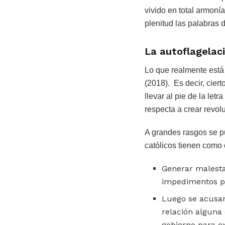
vivido en total armoní
plenitud las palabras 
La autoflagelaci
Lo que realmente está
(2018). Es decir, cier
llevar al pie de la le
respecta a crear revol
A grandes rasgos se pu
católicos tienen como 
Generar malestar
impedimentos par
Luego se acusar
relación alguna 
gobierno para e