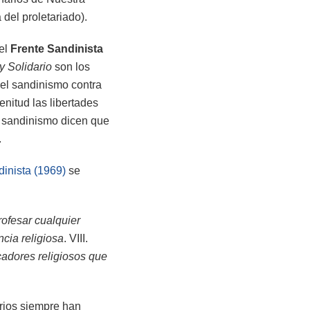
 del proletariado).
del
Frente Sandinista
 y Solidario
son los
el sandinismo contra
enitud las libertades
l sandinismo dicen que
.
dinista (1969)
se
rofesar cualquier
ncia religiosa
. VIII.
cadores religiosos que
rios siempre han