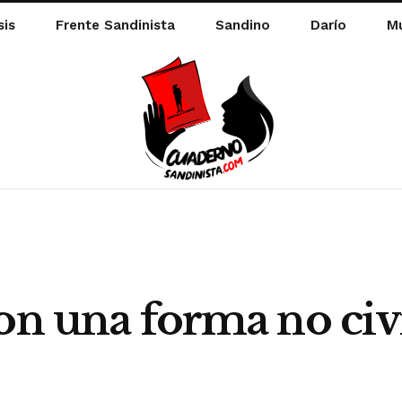
sis
Frente Sandinista
Sandino
Darío
Mu
on una forma no civ