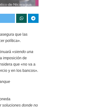
 asegura que las
r política».
inuará «
siendo una
la imposición de
onsidera que «no va a
ercio y en los bancos».
tanque
moneda
ar soluciones donde no