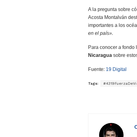
A la pregunta sobre có
Acosta Montalván dest
importantes a los oc
en el país».
Para conocer a fondo l
Nicaragua
sobre estos
Fuente:
19 Digital
Tags:
#4319FuerzaDeVi