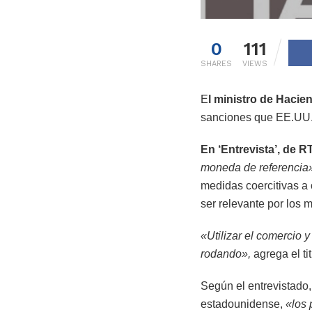
0
111
SHARES
VIEWS
E
l ministro de Hacie
sanciones que EE.UU. 
En ‘Entrevista’, de 
moneda de referencia
medidas coercitivas a 
ser relevante por los 
«Utilizar el comercio 
rodando»,
agrega el ti
Según el entrevistado
estadounidense,
«los 