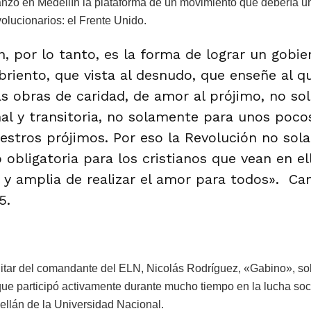
lanzó en Medellín la plataforma de un movimiento que debería uni
olucionarios: el Frente Unido.
n, por lo tanto, es la forma de lograr un gobi
riento, que vista al desnudo, que enseñe al q
s obras de caridad, de amor al prójimo, no s
al y transitoria, no solamente para unos pocos
estros prójimos. Por eso la Revolución no sol
 obligatoria para los cristianos que vean en el
 y amplia de realizar el amor para todos». Cam
5.
litar del comandante del ELN, Nicolás Rodríguez, «Gabino», so
e participó activamente durante mucho tiempo en la lucha socia
ellán de la Universidad Nacional.