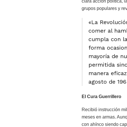
clara acción política, 
grupos populares y rev
«La Revolució
comer al hamb
cumpla con la
forma ocasion
mayoría de nu
permitida sino
manera eficaz
agosto de 196
El Cura Guerrillero
Recibió instrucción mi
meses en armas. Aunqu
con ahínco siendo cap