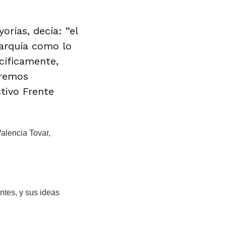
rías, decía: “el
garquía como lo
cíficamente,
aremos
tivo Frente
Valencia Tovar,
ntes, y sus ideas