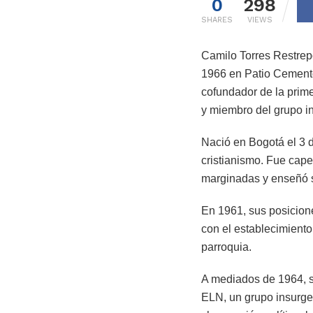
0
298
SHARES
VIEWS
Camilo Torres Restrep
1966 en Patio Cemento
cofundador de la prim
y miembro del grupo in
Nació en Bogotá el 3 d
cristianismo. Fue cape
marginadas y enseñó s
En 1961, sus posicione
con el establecimiento 
parroquia.
A mediados de 1964, se
ELN, un grupo insurgen