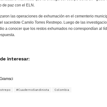
o de paz con el ELN.
lizaron las operaciones de exhumación en el cementerio munic
 del sacerdote Camilo Torres Restrepo. Luego de las investigacio
io a conocer que los restos exhumados no correspondían al líd
espuesta.
de interesar:
: Gramsci
estrepo
#CuadernoSandinista
Colombia