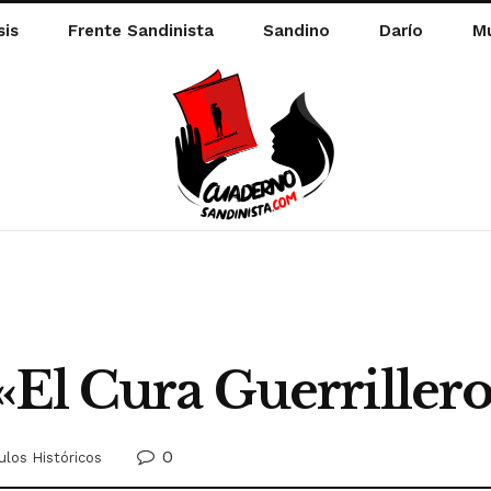
sis
Frente Sandinista
Sandino
Darío
Mu
El Cura Guerrillero
0
ulos Históricos