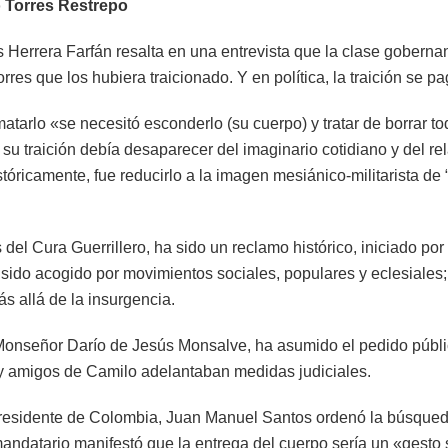
 Torres Restrepo
s Herrera Farfán resalta en una entrevista que la clase gobern
res que los hubiera traicionado. Y en política, la traición se p
matarlo «se necesitó esconderlo (su cuerpo) y tratar de borrar t
u traición debía desaparecer del imaginario cotidiano y del re
óricamente, fue reducirlo a la imagen mesiánico-militarista de “
 del Cura Guerrillero, ha sido un reclamo histórico, iniciado po
sido acogido por movimientos sociales, populares y eclesiales;
 allá de la insurgencia.
 Monseñor Darío de Jesús Monsalve, ha asumido el pedido públi
 y amigos de Camilo adelantaban medidas judiciales.
residente de Colombia, Juan Manuel Santos ordenó la búsqueda
andatario manifestó que la entrega del cuerpo sería un «gesto s