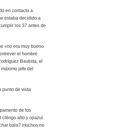
do en contacto a
ue estaba decidido a
cumplir los 37 antes de
que «no era muy bueno
 entrever el hombre
Rodríguez Bautista, el
 máximo jefe del
n punto de vista
mpamento de los
lérigo alto y ojiazul
echar bala? muchos no