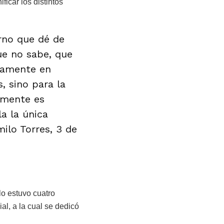
ficar los distintos
erno que dé de
ue no sabe, que
olamente en
, sino para la
amente es
la la única
ilo Torres, 3 de
lo estuvo cuatro
l, a la cual se dedicó