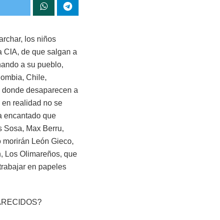
rchar, los niños
la CIA, de que salgan a
nando a su pueblo,
ombia, Chile,
s, donde desaparecen a
 en realidad no se
ra encantado que
es Sosa, Max Berru,
o morirán León Gieco,
un, Los Olimareños, que
 trabajar en papeles
PARECIDOS?