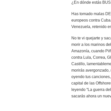
¿En dónde estás BU
Has tomado malas DEC
europeos contra Cuba,
Venezuela, retenido e
No te vi quejarte y sa
morir a los marinos d
Amazonía, cuando Piñe
contra Lula, Correa, G
Castillo, lamentableme
morirás avergonzado, m
oyendo tus canciones, 
capital de las Offsho
leyendo “La guerra del
sacarás ahora un nuev