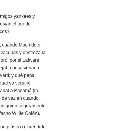
amigos yankees y
lvan el oro de
icos?
a, cuando Macri dejó
 vacunas y destroza la
n), por el Lafware
dejaba posesionar a
vard; y qué pena,
igual yo seguiré
Canal a Panamá (la
go de vez en cuando
, con quien seguramente
acho Willie Colón).
no plástico ni vendido.