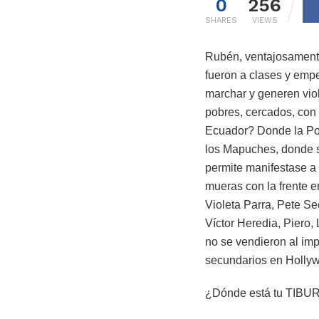
0
256
SHARES
VIEWS
Rubén, ventajosamente
fueron a clases y empe
marchar y generen vio
pobres, cercados, con
Ecuador? Donde la Pol
los Mapuches, donde s
permite manifestase a 
mueras con la frente e
Violeta Parra, Pete S
Víctor Heredia, Piero, 
no se vendieron al impe
secundarios en Holly
¿Dónde está tu TIB