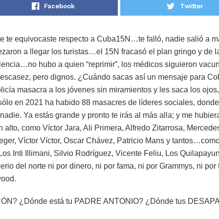
Facebook
Twitter
 te equivocaste respecto a Cuba15N…te falló, nadie salió a ma
zaron a llegar los turistas…el 15N fracasó el plan gringo y de 
lencia…no hubo a quien “reprimir”, los médicos siguieron vacu
 escasez, pero dignos. ¿Cuándo sacas así un mensaje para Col
icía masacra a los jóvenes sin miramientos y les saca los ojo
ólo en 2021 ha habido 88 masacres de líderes sociales, donde
nadie. Ya estás grande y pronto te irás al más alla; y me hubie
n alto, como Víctor Jara, Ali Primera, Alfredo Zitarrosa, Merced
eeger, Víctor Víctor, Oscar Chávez, Patricio Mans y tantos…com
Los Inti Illimani, Silvio Rodríguez, Vicente Feliu, Los Quilapay
rio del norte ni por dinero, ni por fama, ni por Grammys, ni por
wood.
URÓN? ¿Dónde está tu PADRE ANTONIO? ¿Dónde tus DESA