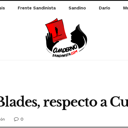
sis
Frente Sandinista
Sandino
Darío
Mu
lades, respecto a C
0
ión