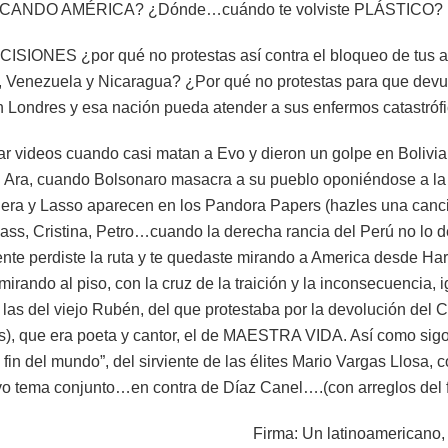
SCANDO AMÉRICA? ¿Dónde…cuándo te volviste PLÁSTICO?
ISIONES ¿por qué no protestas así contra el bloqueo de tus 
 Venezuela y Nicaragua? ¿Por qué no protestas para que devue
n Londres y esa nación pueda atender a sus enfermos catastróf
car videos cuando casi matan a Evo y dieron un golpe en Bolivi
el Ara, cuando Bolsonaro masacra a su pueblo oponiéndose a la
ra y Lasso aparecen en los Pandora Papers (hazles una canció
lass, Cristina, Petro…cuando la derecha rancia del Perú no lo 
nte perdiste la ruta y te quedaste mirando a America desde Har
irando al piso, con la cruz de la traición y la inconsecuencia, 
las del viejo Rubén, del que protestaba por la devolución del 
res), que era poeta y cantor, el de MAESTRA VIDA. Así como si
 fin del mundo”, del sirviente de las élites Mario Vargas Llosa
o tema conjunto…en contra de Díaz Canel….(con arreglos del f
Firma: Un latinoamericano, 