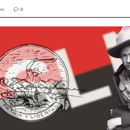
0
ino