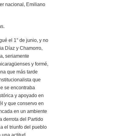
er nacional, Emiliano
as.
ué el 1° de junio, y no
ria Díaz y Chamorro,
ia, seriamente
nicaragüenses y formé,
mna que más tarde
nstitucionalista que
ue se encontraba
stórica y apoyado en
él y que conservo en
oncada en un ambiente
la derrota del Partido
 el triunfo del pueblo
 una actitud