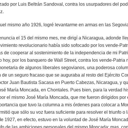
ado por Luis Beltrán Sandoval, contra los usurpadores del pod
z.
quel mismo año 1926, logré levantarme en armas en las Segovi
nuncia el 15 del mismo mes, me dirigí a Nicaragua, adonde lleg
vimiento revolucionario había sido sofocado por los vende-Pat
s de cooperar al sostenimiento de la independencia de mi Patr
hoy, por los banquero de Wall Street, contra los vende-Patria 
monetaria de algunos liberales segovianos, una poderosa colu
ón de un seguro fracaso que se auguraba al resto del Ejército Co
octor Juan Bautista Sacasa en Puerto Cabezas, Nicaragua, y q
José María Moncada, en Chontales. Pues bien, para la verdad hi
or el mismo José María Moncada, que me fueron dirigidos por 
mportancia que tuvo la columna a mis órdenes para colocar a M
rmitió que sólo su voz fuera suficiente para resolver el triunfo o 
de 1927, en efecto, estuvo en la voluntad de José María Moncada
unfo de las ambiciones personales del mismo Moncada; mas, con