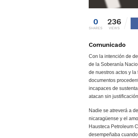
0
236
SHARES
VIEWS
Comunicado
Con la intención de de
de la Soberanía Naci
de nuestros actos y la
documentos procedente
incapaces de sustentar
atacan sin justificación
Nadie se atreverá a de
nicaragüense y el amor
Hausteca Petroleum Co
desempeñaba cuando la