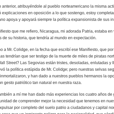
anterior, atribuyéndole al pueblo norteamericano la misma acti
có explicaciones en oposición a lo que sostengo, estoy comple
ano apoya y apoyará siempre la política expansionista de sus i
fiesto que me refiero, Nicaragua, mi adorada Patria, estaba en
de su historia, que tendría al mundo en expectación.
o a Mr. Colidge, en la fecha que escribí ese Manifiesto, que po
nas tendrían que ser testigo de la muerte de miles de piratas no
ll Street? Las Segovias están tristes, desoladas, enlutadas y l
levó la política estúpida de Mr. Colidge; pero nuestras selvas s
 inmortalizaron, y han dado a nuestros pueblos hermanos la opo
un gesto patriótico tan natural en nuestra raza.
mbién a mí me han dado más experiencias los cuatro años de g
unidad de comprender mejor la necesidad que tenemos en nues
pulsar por completo del suelo patrio a ciudadanos y capital no