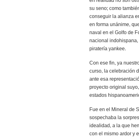
en realidad no son ot
su seno; como también
conseguir la alianza 
en forma unánime, que
naval en el Golfo de F
nacional indohispana, 
piratería yankee.
Con ese fin, ya nuestr
curso, la celebración 
ante esa representació
proyecto original suyo
estados hispanoameri
Fue en el Mineral de 
sospechaba la sorpres
idealidad, a la que he
con el mismo ardor y 