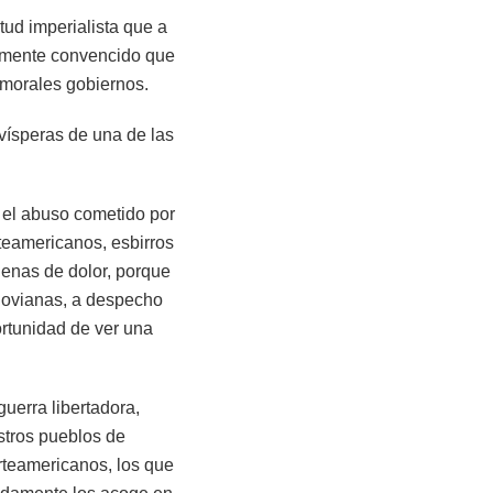
tud imperialista que a
tamente convencido que
nmorales gobiernos.
 vísperas de una de las
r el abuso cometido por
rteamericanos, esbirros
lenas de dolor, porque
egovianas, a despecho
rtunidad de ver una
uerra libertadora,
tros pueblos de
rteamericanos, los que