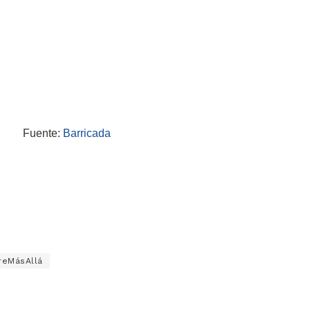
Fuente:
Barricada
reMásAllá