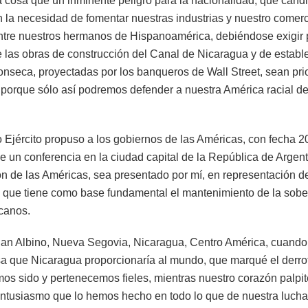
ra cosa que un inminente peligro para la nacionalidad, que cán
 la necesidad de fomentar nuestras industrias y nuestro comer
entre nuestros hermanos de Hispanoamérica, debiéndose exigir 
 las obras de construcción del Canal de Nicaragua y de establ
onseca, proyectadas por los banqueros de Wall Street, sean prio
porque sólo así podremos defender a nuestra América racial de
o Ejército propuso a los gobiernos de las Américas, con fecha 
de un conferencia en la ciudad capital de la República de Argent
n de las Américas, sea presentado por mí, en representación de
, que tiene como base fundamental el mantenimiento de la sobe
canos.
San Albino, Nueva Segovia, Nicaragua, Centro América, cuando
a que Nicaragua proporcionaría al mundo, que marqué el derro
mos sido y pertenecemos fieles, mientras nuestro corazón palpit
entusiasmo que lo hemos hecho en todo lo que de nuestra lucha