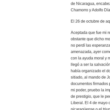
de Nicaragua, encabez
Chamorro y Adolfo Día
El 26 de octubre de a
Aceptada que fue mi re
obstante que dicho mo
no perdí las esperanza
amenazada, ayer como 
con la ayuda moral y 
llegó a ser la salvaci
había organizado el d
sitiado, al mando de 
documentos firmados p
mi poder, pruebo la i
de prestigio, que le pe
Liberal. El 4 de mayo 
nicaragüense o el tri