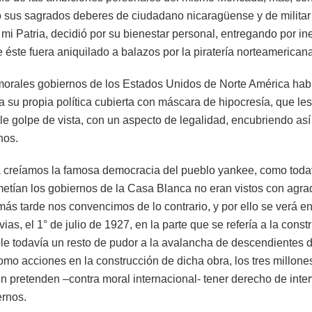
 sus sagrados deberes de ciudadano nicaragüense y de militar y
mi Patria, decidió por su bienestar personal, entregando por in
éste fuera aniquilado a balazos por la piratería norteamericana
morales gobiernos de los Estados Unidos de Norte América ha
su propia política cubierta con máscara de hipocresía, que les
le golpe de vista, con un aspecto de legalidad, encubriendo así
nos.
creíamos la famosa democracia del pueblo yankee, como todav
etían los gobiernos de la Casa Blanca no eran vistos con agra
ás tarde nos convencimos de lo contrario, y por ello se verá en
as, el 1° de julio de 1927, en la parte que se refería a la cons
le todavía un resto de pudor a la avalancha de descendientes d
mo acciones en la construcción de dicha obra, los tres millones
n pretenden –contra moral internacional- tener derecho de inter
ernos.