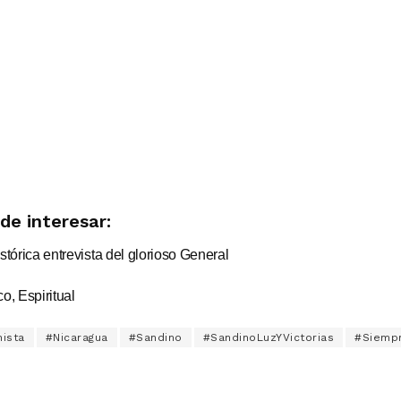
de interesar:
tórica entrevista del glorioso General
co, Espiritual
ista
#Nicaragua
#Sandino
#SandinoLuzYVictorias
#Siemp