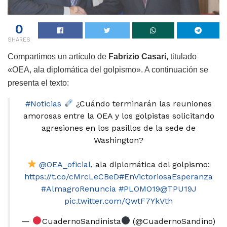
0
SHARES
Compartimos un artículo de
Fabrizio Casari,
titulado
«OEA, ala diplomática del golpismo». A continuación se
presenta el texto:
#Noticias
¿Cuándo terminarán las reuniones
amorosas entre la OEA y los golpistas solicitando
agresiones en los pasillos de la sede de
Washington?
@OEA_oficial
, ala diplomática del golpismo:
https://t.co/cMrcLeCBeD
#EnVictoriosaEsperanza
#AlmagroRenuncia
#PLOMO19
@TPU19J
pic.twitter.com/QwtF7YkVth
—
CuadernoSandinista
(@CuadernoSandino)