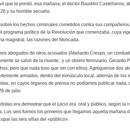
l que le prestó, esa mañana, el doctor Baudilio Castellanos, a
 26 y su horrible secuela.
 sobre los hechos criminales cometidos contra sus compañeros
 programa político de la Revolución que comenzaba, cuya vig
ma magistral, las razones del Moncada.
res abogados de otros acusados (Abelardo Crespo, un combati
ente se salvó de la muerte; y un obrero ferroviario, Gerardo P
chos, pero que nada tuvo que ver con ellos). Agréguense dos ab
rtemente armados, dentro del minúsculo local, además de los i
distas, en cuyos órganos de prensa no podíamos publicar nada,
26 de julio.
odistas era demostrar que el juicio era oral y público, según la 
a. Los seis fuimos los primeros que llegamos aquella mañana de
upar las seis sillas del «público».