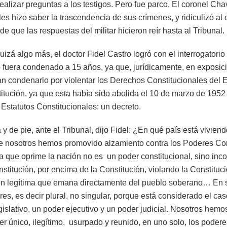
ealizar preguntas a los testigos. Pero fue parco. El coronel Chav
es hizo saber la trascendencia de sus crímenes, y ridiculizó al
 que las respuestas del militar hicieron reír hasta al Tribunal.
uizá algo más, el doctor Fidel Castro logró con el interrogatori
o fuera condenado a 15 años, ya que, jurídicamente, en exposici
n condenarlo por violentar los Derechos Constitucionales del E
tución, ya que esta había sido abolida el 10 de marzo de 1952 
s Estatutos Constitucionales: un decreto.
 de pie, ante el Tribunal, dijo Fidel: ¿En qué país está viviend
e nosotros hemos promovido alzamiento contra los Poderes Con
que oprime la nación no es un poder constitucional, sino inco
stitución, por encima de la Constitución, violando la Constituci
ón legítima que emana directamente del pueblo soberano… En s
res, es decir plural, no singular, porque está considerado el ca
gislativo, un poder ejecutivo y un poder judicial. Nosotros hem
er único, ilegítimo, usurpado y reunido, en uno solo, los poderes