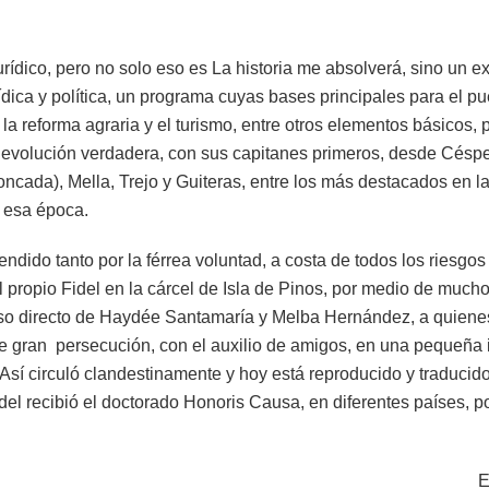
rídico, pero no solo eso es La historia me absolverá, sino un 
urídica y política, un programa cuyas bases principales para el p
 la reforma agraria y el turismo, entre otros elementos básicos, 
Revolución verdadera, con sus capitanes primeros, desde Céspe
Moncada), Mella, Trejo y Guiteras, entre los más destacados en l
 esa época.
ndido tanto por la férrea voluntad, a costa de todos los riesgos
l propio Fidel en la cárcel de Isla de Pinos, por medio de mucho
rso directo de Haydée Santamaría y Melba Hernández, a quienes 
de gran persecución, con el auxilio de amigos, en una pequeña 
sí circuló clandestinamente y hoy está reproducido y traducido
el recibió el doctorado Honoris Causa, en diferentes países, po
E