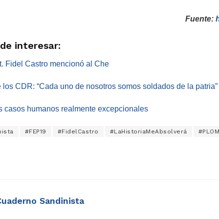
Fuente:
de interesar:
t. Fidel Castro mencionó al Che
de los CDR: “Cada uno de nosotros somos soldados de la patria”
os casos humanos realmente excepcionales
ista
#FEP19
#FidelCastro
#LaHistoriaMeAbsolverá
#PLOM
Cuaderno Sandinista