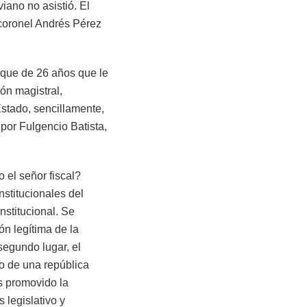
iano no asistió. El
 coronel Andrés Pérez
o que de 26 años que le
ón magistral,
stado, sencillamente,
por Fulgencio Batista,
o el señor fiscal?
stitucionales del
nstitucional. Se
ón legítima de la
egundo lugar, el
so de una república
os promovido la
 legislativo y