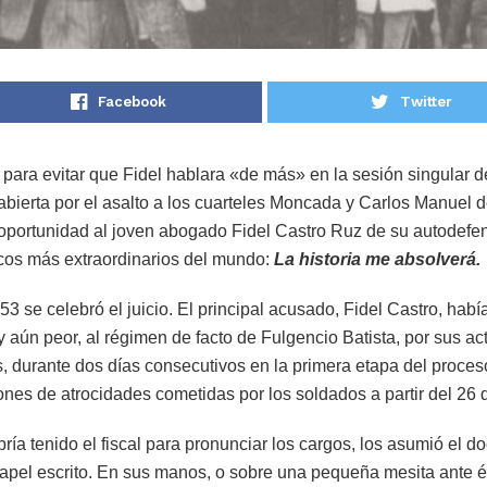
Facebook
Twitter
l para evitar que Fidel hablara «de más» en la sesión singular 
abierta por el asalto a los cuarteles Moncada y Carlos Manuel 
a oportunidad al joven abogado Fidel Castro Ruz de su autodefe
ticos más extraordinarios del mundo:
La historia me absolverá.
3 se celebró el juicio. El principal acusado, Fidel Castro, habí
y aún peor, al régimen de facto de Fulgencio Batista, por sus a
 durante dos días consecutivos en la primera etapa del proceso
es de atrocidades cometidas por los soldados a partir del 26 de
ría tenido el fiscal para pronunciar los cargos, los asumió el do
papel escrito. En sus manos, o sobre una pequeña mesita ante é