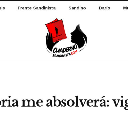
sis
Frente Sandinista
Sandino
Darío
Mu
oria me absolverá: v