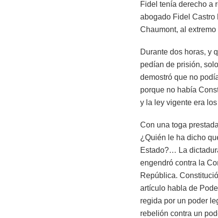
Fidel tenía derecho a r
abogado Fidel Castro l
Chaumont, al extremo de
Durante dos horas, y q
pedían de prisión, sol
demostró que no podía
porque no había Consti
y la ley vigente era lo
Con una toga prestada y
¿Quién le ha dicho qu
Estado?… La dictadura 
engendró contra la Con
República. Constituci
artículo habla de Pode
regida por un poder le
rebelión contra un pod