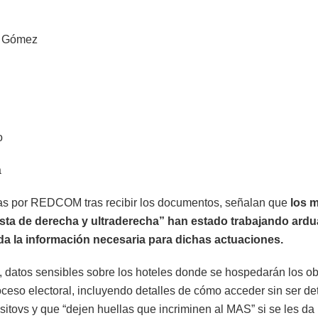
a Gómez
o
a
as por REDCOM tras recibir los documentos, señalan que
los m
ista de derecha y ultraderecha” han estado trabajando ard
da la información necesaria para dichas actuaciones.
n, datos sensibles sobre los hoteles donde se hospedarán los o
oceso electoral, incluyendo detalles de cómo acceder sin ser d
ositovs y que “dejen huellas que incriminen al MAS” si se les da 