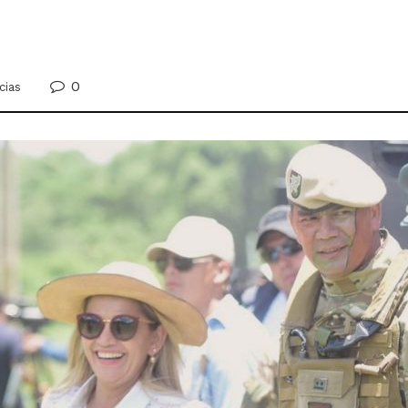
0
cias