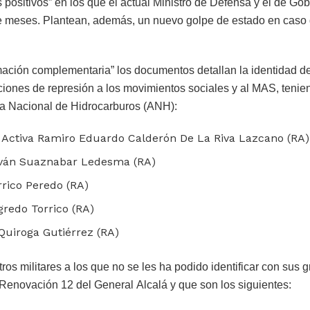
s positivos” en los que el actual Ministro de Defensa y el de Gob
 meses. Plantean, además, un nuevo golpe de estado en caso
ormación complementaria” los documentos detallan la identidad de
iones de represión a los movimientos sociales y al MAS, teni
a Nacional de Hidrocarburos (ANH):
 Activa Ramiro Eduardo Calderón De La Riva Lazcano (RA)
Iván Suaznabar Ledesma (RA)
rrico Peredo (RA)
gredo Torrico (RA)
Quiroga Gutiérrez (RA)
tros militares a los que no se les ha podido identificar con sus
Renovación 12 del General Alcalá y que son los siguientes: