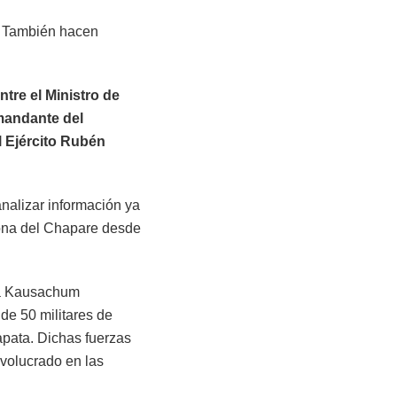
s. También hacen
ntre el Ministro de
mandante del
l Ejército Rubén
analizar información ya
 zona del Chapare desde
 la Kausachum
de 50 militares de
apata. Dichas fuerzas
nvolucrado en las