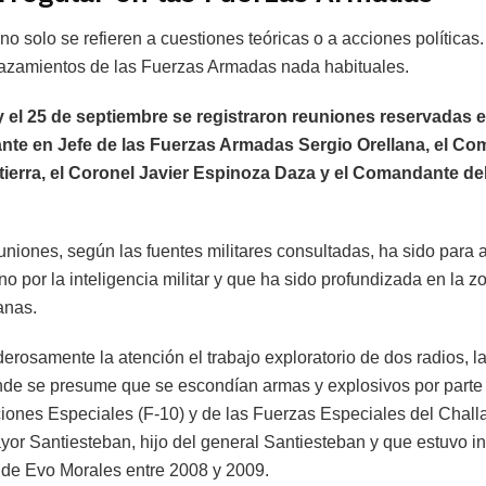
o solo se refieren a cuestiones teóricas o a acciones política
lazamientos de las Fuerzas Armadas nada habituales.
 y el 25 de septiembre se registraron reuniones reservadas e
te en Jefe de las Fuerzas Armadas Sergio Orellana, el Co
tierra, el Coronel Javier Espinoza Daza y el Comandante de
euniones, según las fuentes militares consultadas, ha sido para 
eno por la inteligencia militar y que ha sido profundizada en la
anas.
erosamente la atención el trabajo exploratorio de dos radios,
de se presume que se escondían armas y explosivos por parte 
iones Especiales (F-10) y de las Fuerzas Especiales del Chall
or Santiesteban, hijo del general Santiesteban y que estuvo i
 de Evo Morales entre 2008 y 2009.