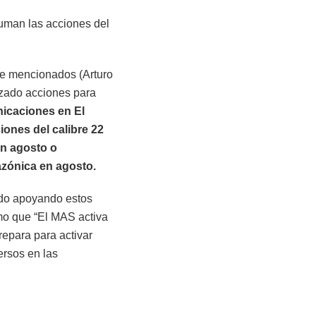
suman las acciones del
nte mencionados (Arturo
izado acciones para
nicaciones en El
iones del calibre 22
en agosto o
azónica en agosto.
ado apoyando estos
mo que “El MAS activa
repara para activar
ersos en las