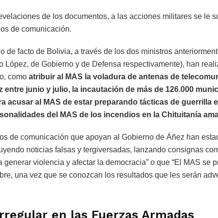
velaciones de los documentos, a las acciones militares se le 
ios de comunicación.
no de facto de Bolivia, a través de los dos ministros anteriorme
do López, de Gobierno y de Defensa respectivamente), han real
io, como
atribuir al MAS la voladura de antenas de telecomu
entre junio y julio, la incautación de más de 126.000 munic
acusar al MAS de estar preparando tácticas de guerrilla 
rsonalidades del MAS de los incendios en la Chituitanía am
dios de comunicación que apoyan al Gobierno de Áñez han est
ruyendo noticias falsas y tergiversadas, lanzando consignas co
a generar violencia y afectar la democracia” o que “El MAS se p
ubre, una vez que se conozcan los resultados que les serán adv
.
rregular en las Fuerzas Armadas