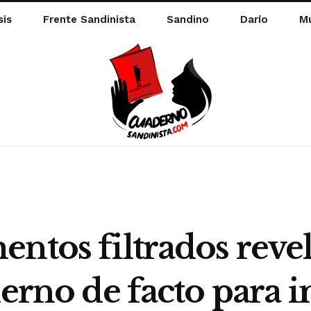
sis
Frente Sandinista
Sandino
Darío
Mu
ntos filtrados reve
ierno de facto para 