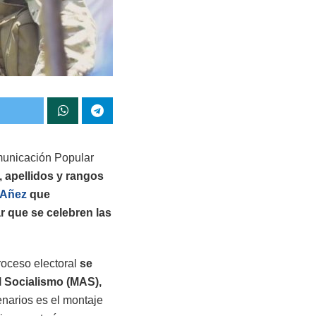
municación Popular
, apellidos y rangos
 Añez
que
ar que se celebren las
roceso electoral
se
Al Socialismo (MAS),
enarios es el montaje