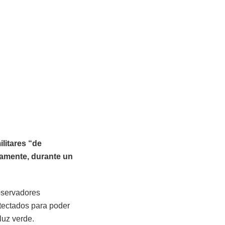
ilitares “de
uamente, durante un
bservadores
etectados para poder
luz verde.