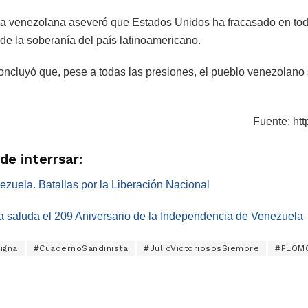
cia venezolana aseveró que Estados Unidos ha fracasado en tod
 de la soberanía del país latinoamericano.
concluyó que, pese a todas las presiones, el pueblo venezolano 
Fuente: htt
e interrsar:
zuela. Batallas por la Liberación Nacional
 saluda el 209 Aniversario de la Independencia de Venezuela
igna
#CuadernoSandinista
#JulioVictoriososSiempre
#PLOM