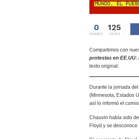
0
125
SHARES
VIEWS
Compartimos con nuestr
protestas en EE.UU: 
texto original:
Durante la jornada del
(Minnesota, Estados Un
así lo informó el comi
Chauvin había sido des
Floyd y se desconoce c