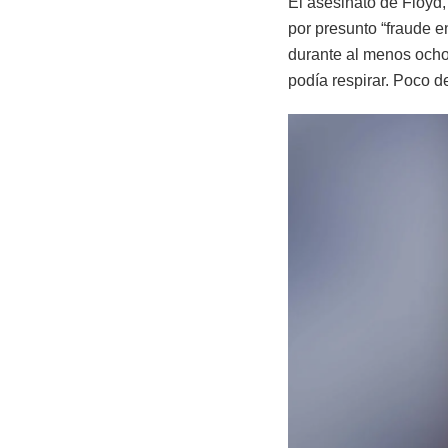
El asesinato de Floyd
por presunto “fraude en
durante al menos ocho
podía respirar. Poco d