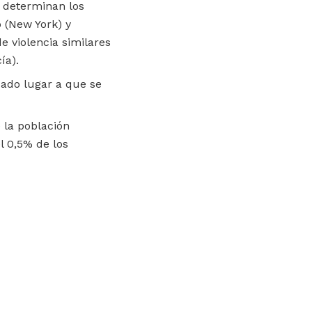
o determinan los
o (New York) y
e violencia similares
ía).
dado lugar a que se
e la población
l 0,5% de los