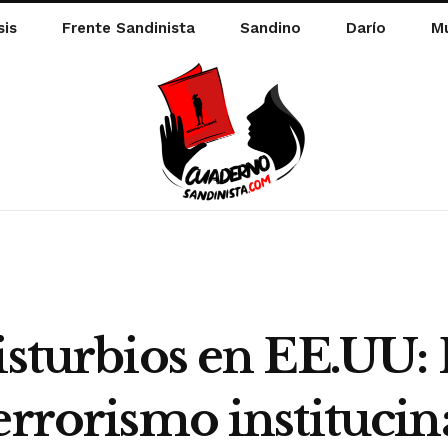
sis
Frente Sandinista
Sandino
Darío
Mu
disturbios en EE.UU:
errorismo institucin