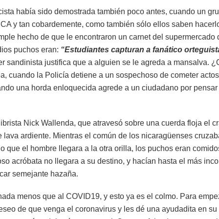
ista había sido demostrada también poco antes, cuando un gr
UCA y tan cobardemente, como también sólo ellos saben hacerlo,
mple hecho de que le encontraron un carnet del supermercado d
edios puchos eran:
“Estudiantes capturan a fanático orteguist
er sandinista justifica que a alguien se le agreda a mansalva. 
a, cuando la Policía detiene a un sospechoso de cometer actos 
ando una horda enloquecida agrede a un ciudadano por pensar di
librista Nick Wallenda, que atravesó sobre una cuerda floja el cr
 lava ardiente. Mientras el común de los nicaragüenses cruzab
o que el hombre llegara a la otra orilla, los puchos eran comid
o acróbata no llegara a su destino, y hacían hasta el más inco
ficar semejante hazaña.
o nada menos que al COVID19, y esto ya es el colmo. Para empe
eseo de que venga el coronavirus y les dé una ayudadita en su 