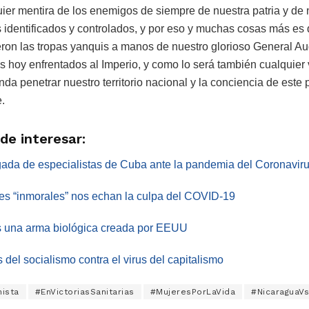
er mentira de los enemigos de siempre de nuestra patria y de 
s identificados y controlados, y por eso y muchas cosas más es
eron las tropas yanquis a manos de nuestro glorioso General A
hoy enfrentados al Imperio, y como lo será también cualquier vi
nda penetrar nuestro territorio nacional y la conciencia de este 
.
de interesar:
igada de especialistas de Cuba ante la pandemia del Coronavir
s “inmorales” nos echan la culpa del COVID-19
s una arma biológica creada por EEUU
del socialismo contra el virus del capitalismo
ista
#EnVictoriasSanitarias
#MujeresPorLaVida
#NicaraguaVs