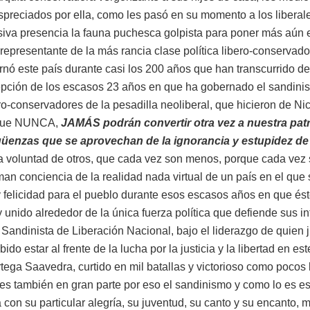
spreciados por ella, como les pasó en su momento a los libera
siva presencia la fauna puchesca golpista para poner más aún 
representante de la más rancia clase política libero-conservado
rnó este país durante casi los 200 años que han transcurrido d
pción de los escasos 23 años en que ha gobernado el sandinis
ero-conservadores de la pesadilla neoliberal, que hicieron de N
a que NUNCA,
JAMÁS podrán convertir otra vez a nuestra patr
üenzas que se aprovechan de la ignorancia y estupidez de
a voluntad de otros, que cada vez son menos, porque cada vez
n conciencia de la realidad nada virtual de un país en el que
y felicidad para el pueblo durante esos escasos años en que és
 unido alrededor de la única fuerza política que defiende sus in
e Sandinista de Liberación Nacional, bajo el liderazgo de quien 
do estar al frente de la lucha por la justicia y la libertad en e
tega Saavedra, curtido en mil batallas y victorioso como pocos 
o es también en gran parte por eso el sandinismo y como lo es e
a con su particular alegría, su juventud, su canto y su encanto,