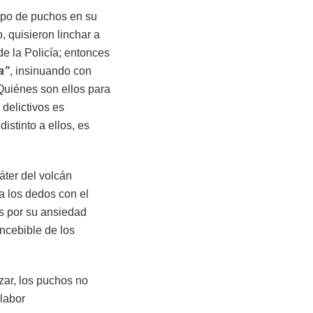
upo de puchos en su
 quisieron linchar a
e la Policía; entonces
a”
, insinuando con
¿Quiénes son ellos para
delictivos es
stinto a ellos, es
áter del volcán
a los dedos con el
os por su ansiedad
ncebible de los
zar, los puchos no
labor