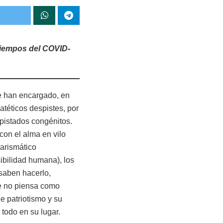
tiempos del COVID-
e han encargado, en
téticos despistes, por
spistados congénitos.
on el alma en vilo
arismático
ibilidad humana), los
 saben hacerlo,
e no piensa como
e patriotismo y su
todo en su lugar.