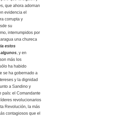
les, que ahora adornan
en evidencia el
ra corrupta y
esde su
mo, interrumpidos por
icaragua una chureca
ia estos
 algunos
, y en
 son más los
 sólo ha habido
te se ha gobernado a
tereses y la dignidad
junto a Sandino y
ste país: el Comandante
líderes revolucionarios
sta Revolución, la más
 más contagiosos que el