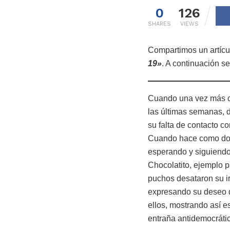
0
126
SHARES
VIEWS
Compartimos un artíc
19»
. A continuación se
Cuando una vez más cr
las últimas semanas, 
su falta de contacto c
Cuando hace como dos 
esperando y siguiendo
Chocolatito, ejemplo p
puchos desataron su ir
expresando su deseo d
ellos, mostrando así e
entraña antidemocráti