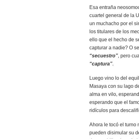
Esa entraña neosomoc
cuartel general de la 
un muchacho por el si
los titulares de los m
ello que el hecho de s
capturar a nadie? O se
“secuestro”
, pero cu
“captura”
.
Luego vino lo del equi
Masaya con su lago de
alma en vilo, esperand
esperando que el famos
ridículos para descali
Ahora le tocó el turn
pueden disimular su d