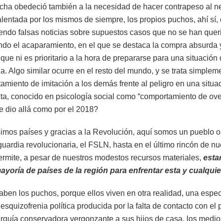
cha obedeció también a la necesidad de hacer contrapeso al ner
alentada por los mismos de siempre, los propios puchos, ahí sí
endo falsas noticias sobre supuestos casos que no se han queri
ndo el acaparamiento, en el que se destaca la compra absurda
que ni es prioritario a la hora de prepararse para una situación d
a. Algo similar ocurre en el resto del mundo, y se trata simplem
tamiento de imitación a los demás frente al peligro en una situ
cta, conocido en psicología social como “comportamiento de ove
 dio allá como por el 2018?
simos países y gracias a la Revolución, aquí somos un pueblo o
ardia revolucionaria, el FSLN, hasta en el último rincón de nues
ermite, a pesar de nuestros modestos recursos materiales,
esta
yoría de países de la región para enfrentar esta y cualquie
saben los puchos, porque ellos viven en otra realidad, una espe
a esquizofrenia política producida por la falta de contacto con el
garquía conservadora vergonzante a sus hijos de casa, los medio