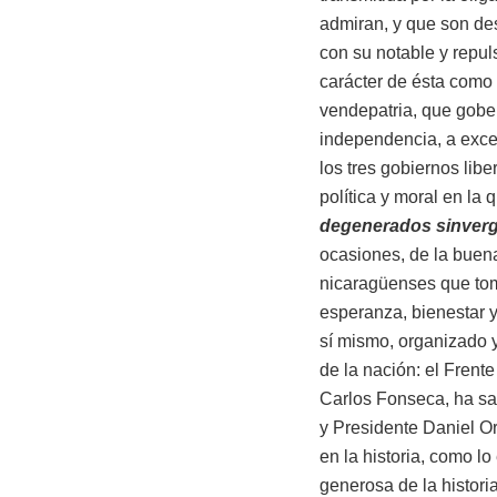
admiran, y que son de
con su notable y repul
carácter de ésta como 
vendepatria, que gobe
independencia, a exce
los tres gobiernos lib
política y moral en l
degenerados sinverg
ocasiones, de la buen
nicaragüenses que toma
esperanza, bienestar 
sí mismo, organizado y
de la nación: el Frent
Carlos Fonseca, ha sabi
y Presidente Daniel Or
en la historia, como l
generosa de la histori