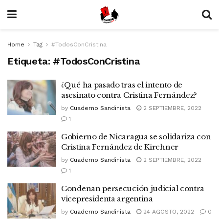
Home
Tag
#TodosConCristina
Etiqueta:
#TodosConCristina
¿Qué ha pasado tras el intento de
asesinato contra Cristina Fernández?
by
Cuaderno Sandinista
2 SEPTIEMBRE, 2022
1
Gobierno de Nicaragua se solidariza con
Cristina Fernández de Kirchner
by
Cuaderno Sandinista
2 SEPTIEMBRE, 2022
1
Condenan persecución judicial contra
vicepresidenta argentina
by
Cuaderno Sandinista
24 AGOSTO, 2022
0