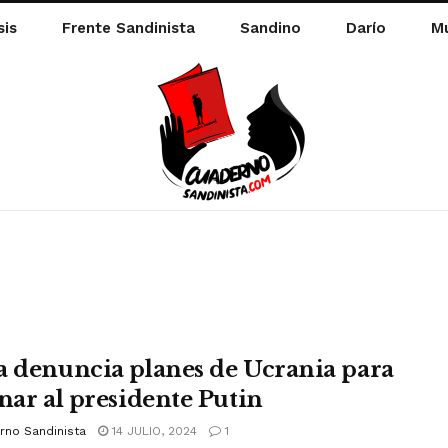
sis
Frente Sandinista
Sandino
Darío
Mu
a denuncia planes de Ucrania para
inar al presidente Putin
rno Sandinista
14 JULIO, 2024
1