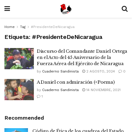
Home
Tag
#PresidenteDeNicaragua
Etiqueta:
#PresidenteDeNicaragua
Discurso del Comandante Daniel Ortega
en el Acto del 45 Aniversario de la
Fuerza Aérea del Ejército de Nicaragua
by
Cuaderno Sandinista
2 AGOSTO, 2024
0
A Daniel con admiración (+Poema)
by
Cuaderno Sandinista
14 NOVIEMBRE, 2021
1
Recommended
Código de Ética de los cuadros del Estado