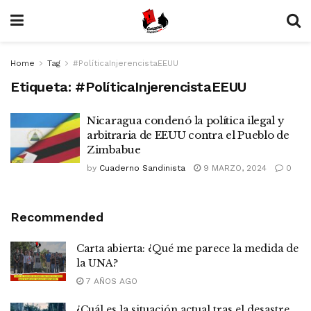
Home
Tag
#PolíticaInjerencistaEEUU
Etiqueta:
#PolíticaInjerencistaEEUU
Nicaragua condenó la política ilegal y
arbitraria de EEUU contra el Pueblo de
Zimbabue
by
Cuaderno Sandinista
9 MARZO, 2024
0
Recommended
Carta abierta: ¿Qué me parece la medida de
la UNA?
7 AÑOS AGO
¿Cuál es la situación actual tras el desastre