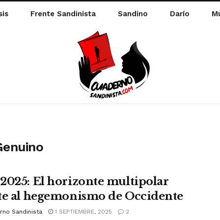
sis
Frente Sandinista
Sandino
Darío
Mu
Genuino
2025: El horizonte multipolar
te al hegemonismo de Occidente
rno Sandinista
1 SEPTIEMBRE, 2025
2