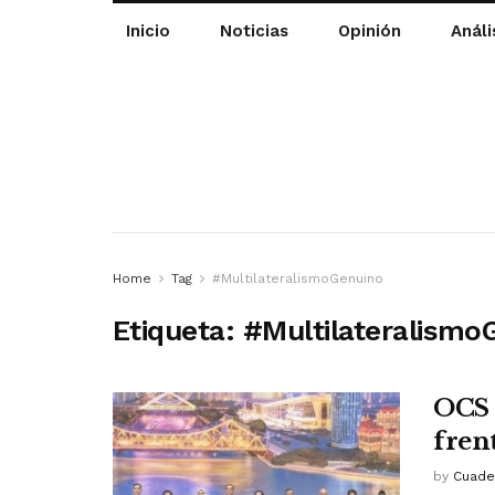
Inicio
Noticias
Opinión
Análi
Home
Tag
#MultilateralismoGenuino
Etiqueta:
#Multilateralismo
OCS 
fren
by
Cuade