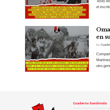
Texto re
el escrit
Omar
en s
by
Cuade
Comparti
Martínez
otro gene
Cuaderno Sandinista