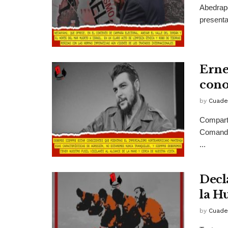
Abedrapo
presenta 
Erne
cono
by
Cuade
Comparti
Comandan
...
Decl
la H
by
Cuade