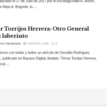
dactado el 17 de Julio de 2017 por el sociólogo Atilio A. Boron,
or Alejo A. Brignole, la ...
 Torrijos Herrera: Otro General
u laberinto
rno Sandinista
1 AGOSTO, 2019
0
mos con todas y todos un artículo de Osvaldo Rodríguez
, publicado en Bayano Digital, titulado: "Omar Torrijos Herrera,
ral ...