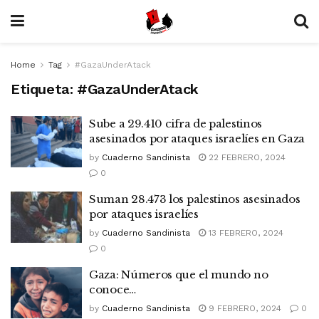
Home
Tag
#GazaUnderAtack
Etiqueta:
#GazaUnderAtack
Sube a 29.410 cifra de palestinos
asesinados por ataques israelíes en Gaza
by
Cuaderno Sandinista
22 FEBRERO, 2024
0
Suman 28.473 los palestinos asesinados
por ataques israelíes
by
Cuaderno Sandinista
13 FEBRERO, 2024
0
Gaza: Números que el mundo no
conoce…
by
Cuaderno Sandinista
9 FEBRERO, 2024
0