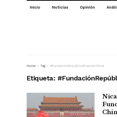
Inicio
Noticias
Opinión
Análi
Home
Tag
#FundaciónRepúblicaPopularChina
Etiqueta:
#FundaciónRepúbl
Nica
Fund
Chi