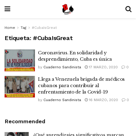
Home
Tag
#CubaIsGreat
Etiqueta:
#CubaIsGreat
Coronavirus. En solidaridad y
desprendimiento, Cuba es única
by
Cuaderno Sandinista
17 MARZO, 2020
0
Llega a Venezuela brigada de médicos
cubanos para contribuir al
enfrentamiento de la Covid-19
by
Cuaderno Sandinista
16 MARZO, 2020
0
Recommended
¿Qué aprendizajes significativos marcan