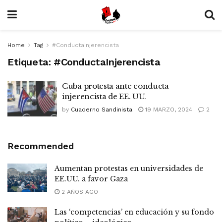
Home
Tag
#ConductaInjerencista
Etiqueta:
#ConductaInjerencista
Cuba protesta ante conducta
injerencista de EE. UU.
by
Cuaderno Sandinista
19 MARZO, 2024
2
Recommended
Aumentan protestas en universidades de
EE.UU. a favor Gaza
2 AÑOS AGO
Las ‘competencias’ en educación y su fondo