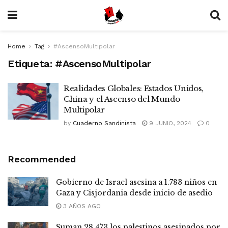
Home
Tag
#AscensoMultipolar
Etiqueta:
#AscensoMultipolar
Realidades Globales: Estados Unidos,
China y el Ascenso del Mundo
Multipolar
by
Cuaderno Sandinista
9 JUNIO, 2024
0
Recommended
Gobierno de Israel asesina a 1.783 niños en
Gaza y Cisjordania desde inicio de asedio
3 AÑOS AGO
Suman 28.473 los palestinos asesinados por