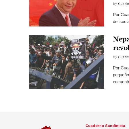
by
Cuade
Por Cua
del soci
Nepal
revo
by
Cuade
Por Cuad
pequeño 
encuentr
Cuaderno Sandinista