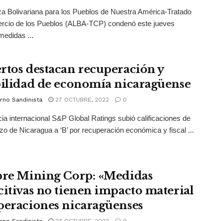
za Bolivariana para los Pueblos de Nuestra América-Tratado
rcio de los Pueblos (ALBA-TCP) condenó este jueves
edidas ...
rtos destacan recuperación y
bilidad de economía nicaragüense
rno Sandinista
27 OCTUBRE, 2022
0
ia internacional S&P Global Ratings subió calificaciones de
azo de Nicaragua a ‘B’ por recuperación económica y fiscal ...
bre Mining Corp: «Medidas
citivas no tienen impacto material
peraciones nicaragüenses