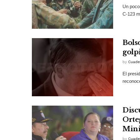
Un poco 
C-123 ma
Bols
golp
by
Cuade
El presi
reconoce
Disc
Orte
Mini
by
Cuade