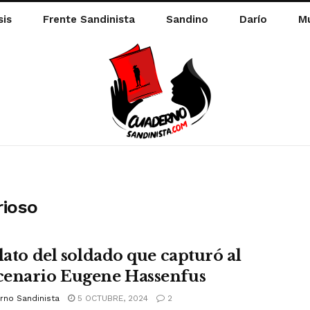
sis
Frente Sandinista
Sandino
Darío
Mu
rioso
elato del soldado que capturó al
enario Eugene Hassenfus
rno Sandinista
5 OCTUBRE, 2024
2