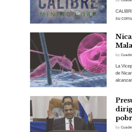
by
Cuade
CALIBRE
su comun
Nica
Mala
by
Cuade
La Vicep
de Nicar
alcanzan
Pres
diri
pobr
by
Cuade