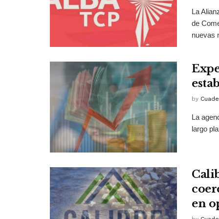
La Alian
de Come
nuevas m
Expe
esta
by
Cuade
La agenc
largo pl
Cali
coer
en o