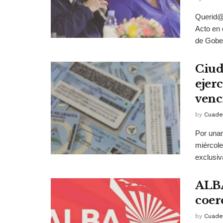
Querid@
Acto en 
de Gober
Ciud
ejer
venc
by
Cuade
Por unan
miércole
exclusiv
ALBA
coer
by
Cuade