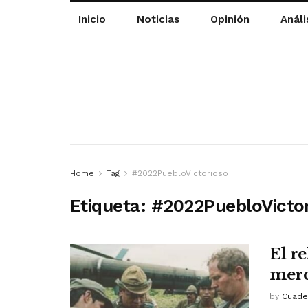
Inicio
Noticias
Opinión
Análi
Home
Tag
#2022PuebloVictorioso
Etiqueta:
#2022PuebloVicto
El r
merc
by
Cuade