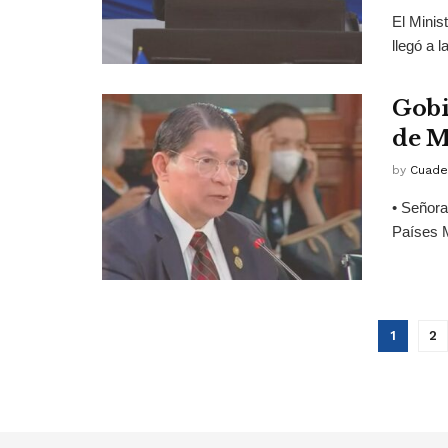
El Minis
llegó a 
Gobi
de M
by
Cuade
• Señora
Países M
1
2