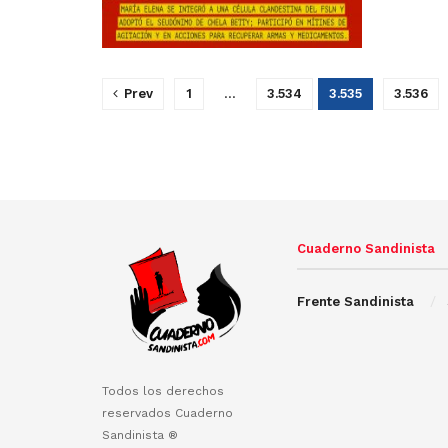
Prev
1
…
3.534
3.535
3.536
Cuaderno Sandinista
Frente Sandinista
Todos los derechos
reservados Cuaderno
Sandinista ®